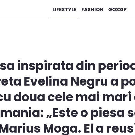
LIFESTYLE
FASHION
GOSSIP
esa inspirata din perio
reta Evelina Negru a p
cu doua cele mai mari
omania: „Este o piesa s
Marius Moga. El a reus