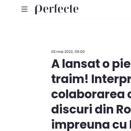
03 mai 2022, 09:00
A lansat o pi
traim! Interp
colaborarea 
discuri din R
impreuna cu 