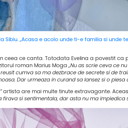
a Sibiu. „Acasa e acolo unde ti-e familia si unde
n ceea ce canta. Totodata Evelina a povestit ca p
ozitorul roman Marius Moga
„Nu as scrie ceva ce nu 
eusit cumva sa ma dezbrace de secrete si de trairi
umoasa. Dar urmeaza in curand sa lansez si o piesa d
”
artista are mai multe tinute extravagante. Aceas
 firava si sentimentala, dar asta nu ma impiedica s