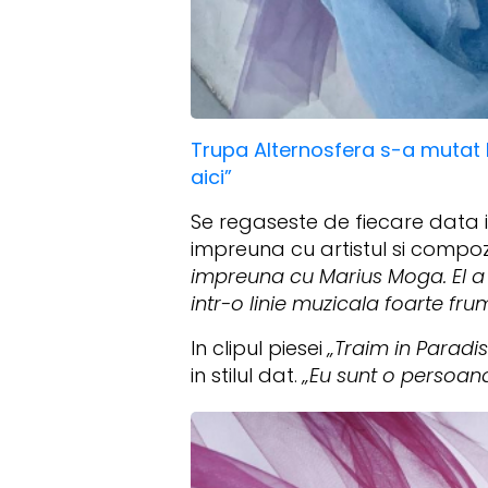
Trupa Alternosfera s-a mutat l
aici”
Se regaseste de fiecare data i
impreuna cu artistul si comp
impreuna cu Marius Moga. El a r
intr-o linie muzicala foarte fr
In clipul piesei
„Traim in Paradis
in stilul dat.
„Eu sunt o persoana