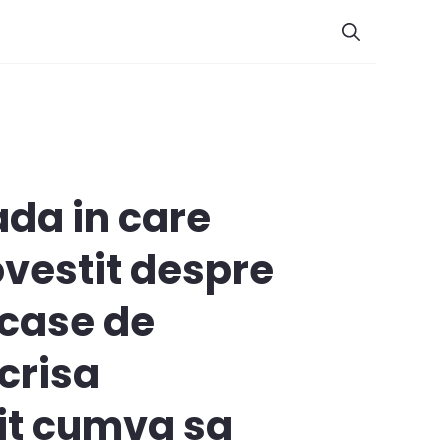
ada in care
ovestit despre
 case de
crisa
it cumva sa