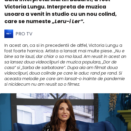
Victoria Lungu. Interpreta de muzica
usoara a venit in studio cu un nou colind,
care se numeste
„Leru-i Ler”.
PRO TV
In acest an, ca si in precedentii de altfel, Victoria Lungu a
fost foarte harnica. Artista a lansat mai multe piese.
„Nu e
bine sa te lauzi, dar chiar o sa ma laud. Am reusit in acest an
sa lansez doua videoclipuri de muzica populara, „Dor de
casa” si „Sarba de sarbatoare”. Dupa aia am filmat doua
videoclipuri, doua colinde pe care le aduc rand pe rand. Si
aceasta melodie pe care am lansat-o inainte de pandemie
si nicidecum nu am reusit sa o filmez.