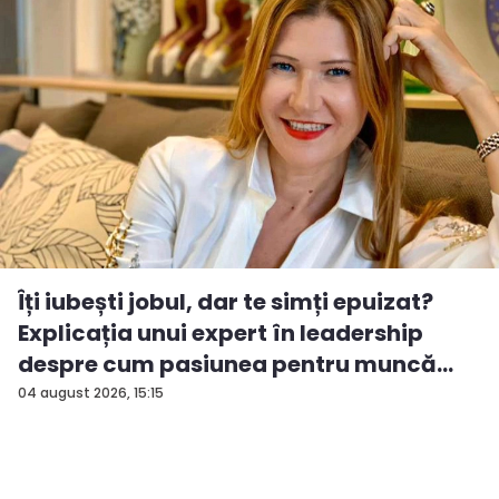
Îți iubești jobul, dar te simți epuizat?
Explicația unui expert în leadership
despre cum pasiunea pentru muncă
po...
04 august 2026, 15:15