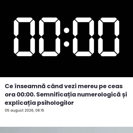
Ce înseamnă când vezi mereu pe ceas
ora 00:00. Semnificația numerologică și
explicația psihologilor
05 august 2026, 08:15