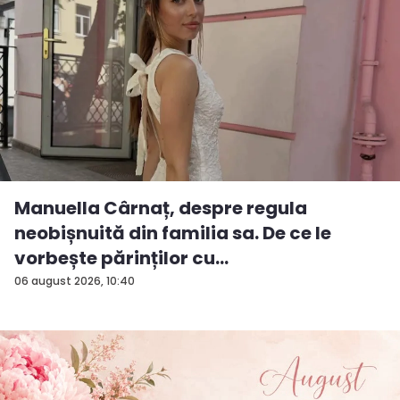
Manuella Cârnaț, despre regula
neobișnuită din familia sa. De ce le
vorbește părinților cu
„dumneavoastră...
06 august 2026, 10:40