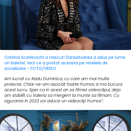
Cristina Scarlevschi a nascut! Dansatoarea a adus pe lume
un baietel. Vezi ce a postat aceasta pe retelele de
socializare - FOTO/VIDEO
Am lucrat cu Radu Duminica, cu care am mai multe
proiecte. Chiar ne-am asociat foarte frumos si ma bucura
acest lucru. Sper ca in acest an sa filmez videoclipul, deja
am stabilit cu Valeria sa mergem la munte sa filmam. Cu
siguranta in 2023 voi aduce un videoclip frumos”.