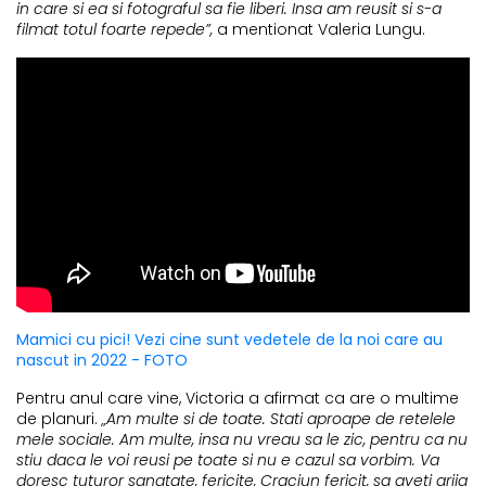
in care si ea si fotograful sa fie liberi. Insa am reusit si s-a
filmat totul foarte repede”,
a mentionat Valeria Lungu.
Mamici cu pici! Vezi cine sunt vedetele de la noi care au
nascut in 2022 - FOTO
Pentru anul care vine, Victoria a afirmat ca are o multime
de planuri.
„Am multe si de toate. Stati aproape de retelele
mele sociale. Am multe, insa nu vreau sa le zic, pentru ca nu
stiu daca le voi reusi pe toate si nu e cazul sa vorbim. Va
doresc tuturor sanatate, fericite, Craciun fericit, sa aveti grija