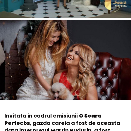
Invitata in cadrul emisiunii
O Seara
Perfecta,
gazda careia a fost de aceasta
data interpretul Martin Budurin, a fost