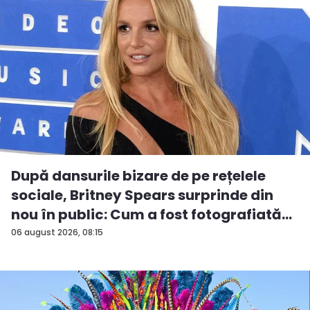
După dansurile bizare de pe rețelele
sociale, Britney Spears surprinde din
nou în public: Cum a fost fotografiată
î...
06 august 2026, 08:15