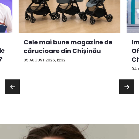
Cele mai bune magazine de
Im
ie
cărucioare din Chișinău
Of
?
Ch
05 AUGUST 2026, 12:32
04 