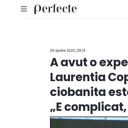
26 aprilie 2022, 09:13
A avut o expe
Laurentia Cop
ciobanita est
„E complicat,