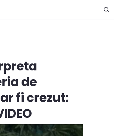
erpreta
eria de
r fi crezut:
 VIDEO