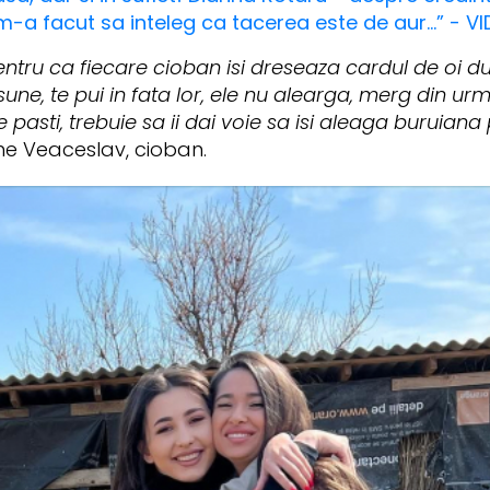
 m-a facut sa inteleg ca tacerea este de aur...” - V
 pentru ca fiecare cioban isi dreseaza cardul de oi 
une, te pui in fata lor, ele nu alearga, merg din urm
e pasti, trebuie sa ii dai voie sa isi aleaga buruian
ne Veaceslav, cioban.