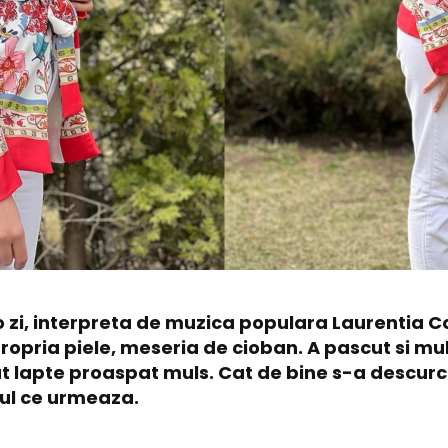
o zi, interpreta de muzica populara Laurentia Co
ropria piele, meseria de cioban. A pascut si muls
baut lapte proaspat muls. Cat de bine s-a descurc
jul ce urmeaza.