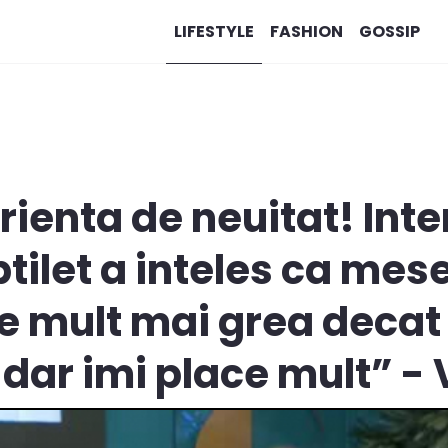
LIFESTYLE
FASHION
GOSSIP
rienta de neuitat! Int
tilet a inteles ca mes
e mult mai grea decat a
 dar imi place mult” -