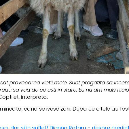
nsat provocarea vietii mele. Sunt pregatita sa incerc
Vreau sa vad de ce esti in stare. Eu nu am muls nici
ptilet, interpreta.
mineata, cand se ivesc zorii. Dupa ce oitele au fo
asa, dar si in suflet! Dianna Rotaru - despre credi