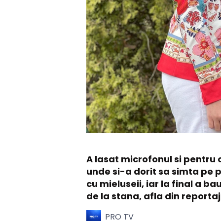
A lasat microfonul si pentru 
unde si-a dorit sa simta pe p
cu mieluseii, iar la final a 
de la stana, afla din reporta
PRO TV