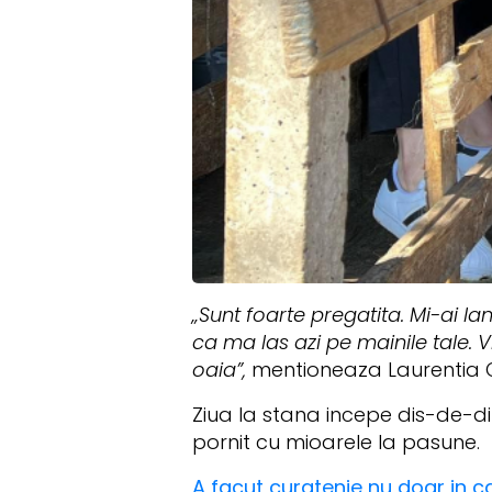
„Sunt foarte pregatita. Mi-ai la
ca ma las azi pe mainile tale. 
oaia”,
mentioneaza Laurentia Co
Ziua la stana incepe dis-de-di
pornit cu mioarele la pasune.
A facut curatenie nu doar in c