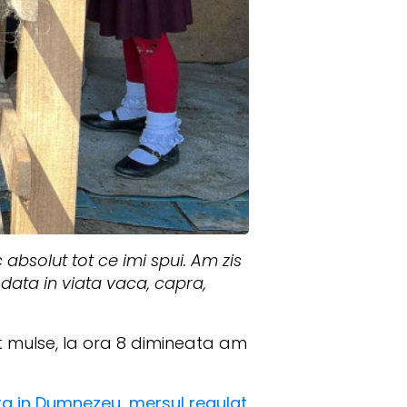
 absolut tot ce imi spui. Am zis
odata in viata vaca, capra,
st mulse, la ora 8 dimineata am
nta in Dumnezeu, mersul regulat