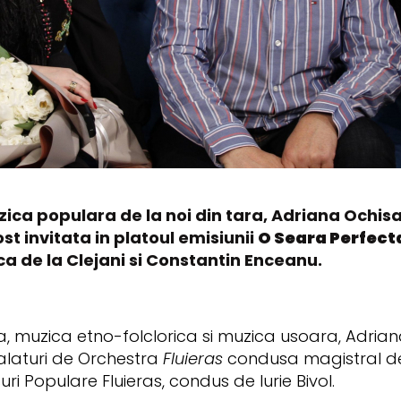
ca populara de la noi din tara, Adriana Ochisa
st invitata in platoul emisiunii
O Seara Perfect
ica de la Clejani si Constantin Enceanu.
, muzica etno-folclorica si muzica usoara, Adrian
laturi de Orchestra
Fluieras
condusa magistral de 
i Populare Fluieras, condus de Iurie Bivol.