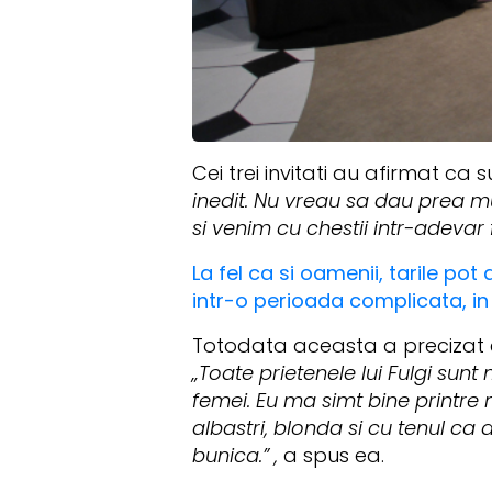
Cei trei invitati au afirmat c
inedit. Nu vreau sa dau prea mu
si venim cu chestii intr-adevar 
La fel ca si oamenii, tarile po
intr-o perioada complicata, in 
Totodata aceasta a precizat ca
„Toate prietenele lui Fulgi s
femei. Eu ma simt bine printre
albastri, blonda si cu tenul ca 
bunica.” ,
a spus ea.