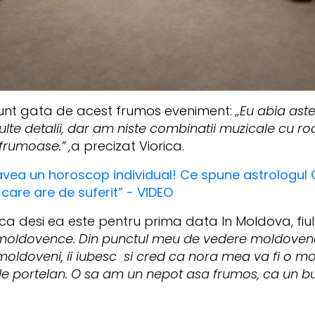
a sunt gata de acest frumos eveniment:
„Eu abia ast
lte detalii, dar am niste combinatii muzicale cu rock
frumoase.” ,
a precizat Viorica.
t avea un horoscop individual! Ce spune astrologul 
care are de suferit” - VIDEO
 desi ea este pentru prima data In Moldova, fiul 
unt moldovence. Din punctul meu de vedere moldove
 moldoveni, ii iubesc si cred ca nora mea va fi o
de portelan. O sa am un nepot asa frumos, ca un bujo