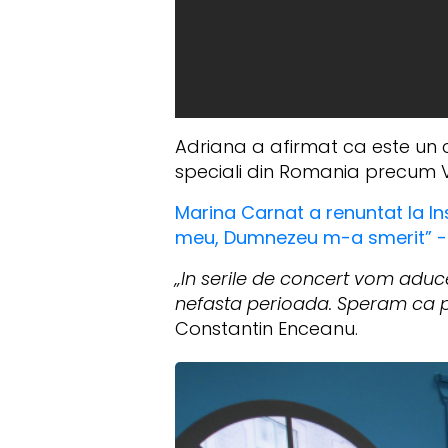
Adriana a afirmat ca este un c
speciali din Romania precum Vio
Marina Carnat a renuntat la Ins
meu, Dumnezeu m-a smerit” 
„In serile de concert vom aduc
nefasta perioada. Speram ca pr
Constantin Enceanu.