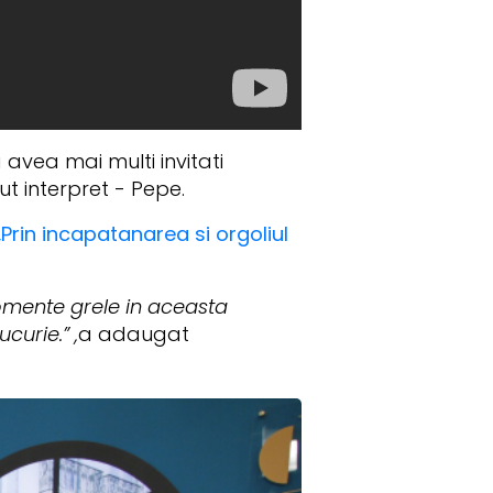
avea mai multi invitati
ut interpret - Pepe.
Prin incapatanarea si orgoliul
momente grele in aceasta
urie.” ,
a adaugat