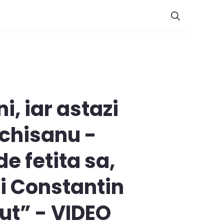
, iar astazi
Ochisanu -
e fetita sa,
 si Constantin
out” - VIDEO