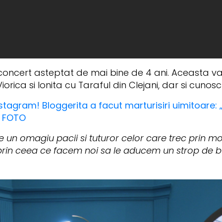
oncert asteptat de mai bine de 4 ani. Aceasta va 
rica si Ionita cu Taraful din Clejani, dar si cunosc
tagram! Bloggerita a facut marturisiri uimitoare: „
- FOTO
e un omagiu pacii si tuturor celor care trec prin 
in ceea ce facem noi sa le aducem un strop de buc