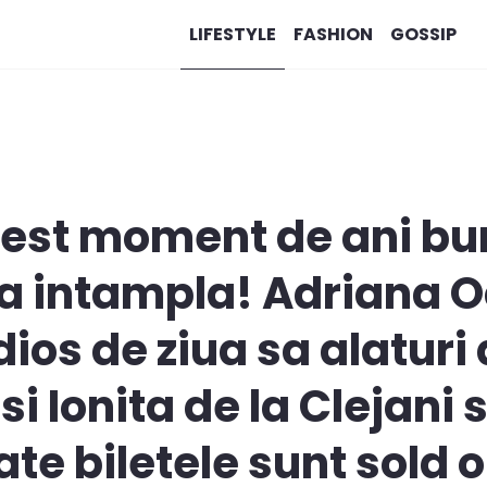
LIFESTYLE
FASHION
GOSSIP
est moment de ani buni
 va intampla! Adriana 
os de ziua sa alaturi d
si Ionita de la Clejani
te biletele sunt sold 