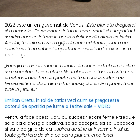
2022 este un an guvernat de Venus.
„Este planeta dragostei
si a armoniei. Ea ne aduce intai de toate relatii si e important
sa stim cum sa intram in unele relatii, iar din altele sa iesim.
Asadar, trebuie sa avem grija de cele existente pentru ca
acesta va fi un subiect important in acest an.”
povesteste
astrologul.
„Energia feminina zace in fiecare din noi, insa trebuie sa stim
sa o scoatem la suprafata. Nu trebuie sa uitam ca este una
creatoare, deci femeia poate multe sa creeze. Menirea
femeii este nu doar de a fi frumoasa, dar si de a putea face
bine in jurul ei.”
Emilian Cretu, in rol de tatic! Vezi cum se pregateste
actorul de aparitia pe lume a fetitei sale - VIDEO
Pentru a face acest lucru cu succes fiecare femeie trebuie
sa aiba o energie pozitiva, sa se accepte, sa se iubeasca
si sa aiba grija de ea.
„Iubirea de sine ar insemna intai de
toate grija fata de sine pe patru planuri: emotional,