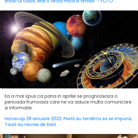
show-ul Golos, erai o fetita mica si timida” - FOTO
Ea a mai spus ca pana in aprilie se prognozeaza o
perioada frumoasa care ne va aduce multa comunicare
si informatie.
Horoscop 28 ianuarie 2022. Pestii au tendinta sa se impuna,
Taurii au nevoie de bani