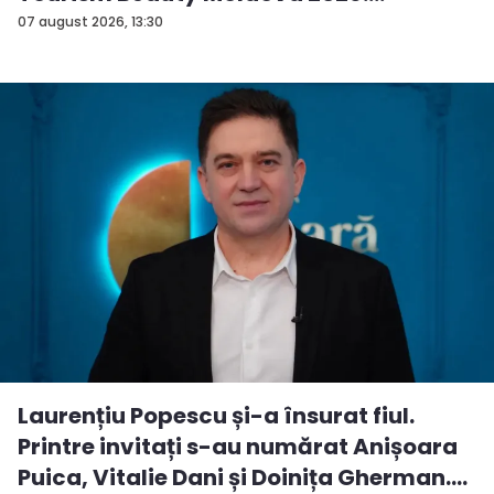
Andreea...
07 august 2026, 13:30
Laurențiu Popescu și-a însurat fiul.
Printre invitați s-au numărat Anișoara
Puica, Vitalie Dani și Doinița Gherman.