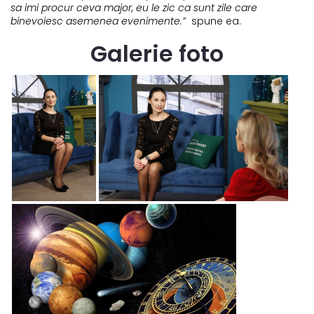
sa imi procur ceva major, eu le zic ca sunt zile care
binevoiesc asemenea evenimente.”
spune ea.
Galerie foto