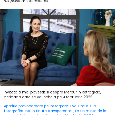
fizic,spiritual si intelectual.”
Invitata a mai povestit si despre Mercur in Retrograd,
perioada care se va incheia pe 4 februarie 2022.
Aparitie provocatoare pe Instagram! Eva Timus s-a
fotografiat intr-o tinuta transparenta: „Te tin minte de la