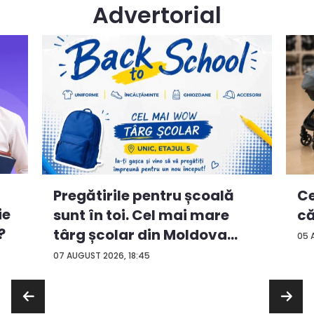
Advertorial
Ce
Pregătirile pentru școală
ie
că
sunt în toi. Cel mai mare
?
târg școlar din Moldova
05 
con...
07 AUGUST 2026, 18:45