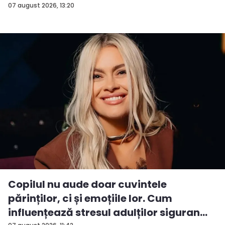
P...
07 august 2026, 13:20
Copilul nu aude doar cuvintele
părinților, ci și emoțiile lor. Cum
influențează stresul adulților siguran...