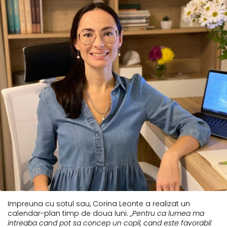
Impreuna cu sotul sau, Corina Leonte a realizat un
calendar-plan timp de doua luni.
„Pentru ca lumea ma
intreaba cand pot sa concep un copil, cand este favorabil