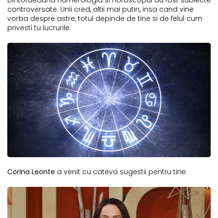
controversate. Unii cred, altii mai putin, insa cand vine
vorba despre astre, totul depinde de tine si de felul cum
privesti tu lucrurile.
Corina Leonte
a venit cu cateva sugestii pentru tine: