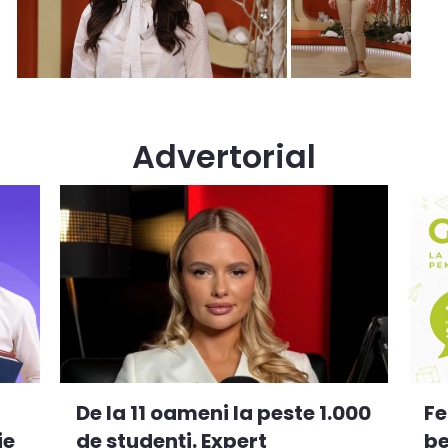
Advertorial
De la 11 oameni la peste 1.000
Fe
ie
de studenți. Expert
be