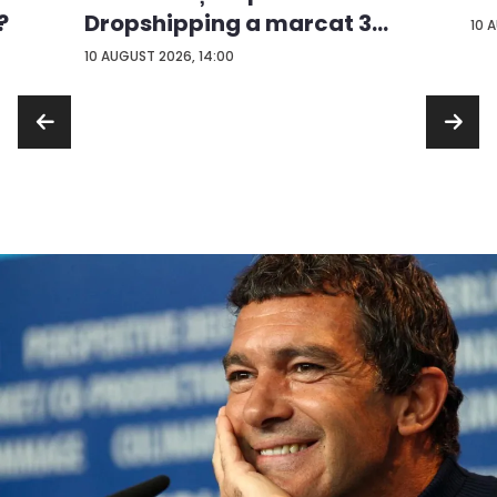
?
Dropshipping a marcat 3
10 
an...
10 AUGUST 2026, 14:00