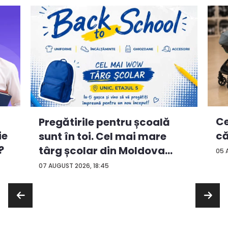
Ce
Pregătirile pentru școală
ie
că
sunt în toi. Cel mai mare
?
târg școlar din Moldova
05 
con...
07 AUGUST 2026, 18:45