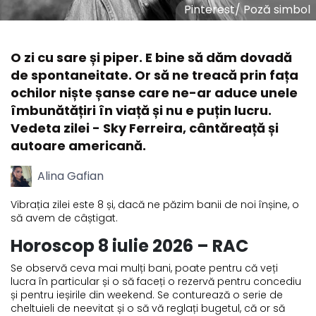
Pinterest
/
Poză simbol
O zi cu sare și piper. E bine să dăm dovadă
de spontaneitate. Or să ne treacă prin fața
ochilor niște șanse care ne-ar aduce unele
îmbunătățiri în viață și nu e puțin lucru.
Vedeta zilei - Sky Ferreira, cântăreață și
autoare americană.
Alina Gafian
Vibrația zilei este 8 și, dacă ne păzim banii de noi înșine, o
să avem de câștigat.
Horoscop 8 iulie 2026 – RAC
Se observă ceva mai mulți bani, poate pentru că veți
lucra în particular și o să faceți o rezervă pentru concediu
și pentru ieșirile din weekend. Se conturează o serie de
cheltuieli de neevitat și o să vă reglați bugetul, că or să