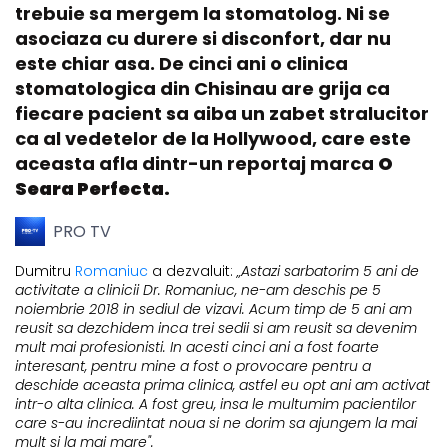
trebuie sa mergem la stomatolog. Ni se
asociaza cu durere si disconfort, dar nu
este chiar asa. De cinci ani o clinica
stomatologica din Chisinau are grija ca
fiecare pacient sa aiba un zabet stralucitor
ca al vedetelor de la Hollywood, care este
aceasta afla dintr-un reportaj marca
O
Seara Perfecta.
PRO TV
Dumitru
Romaniuc
a dezvaluit:
„Astazi sarbatorim 5 ani de
activitate a clinicii Dr. Romaniuc, ne-am deschis pe 5
noiembrie 2018 in sediul de vizavi. Acum timp de 5 ani am
reusit sa dezchidem inca trei sedii si am reusit sa devenim
mult mai profesionisti. In acesti cinci ani a fost foarte
interesant, pentru mine a fost o provocare pentru a
deschide aceasta prima clinica, astfel eu opt ani am activat
intr-o alta clinica. A fost greu, insa le multumim pacientilor
care s-au incrediintat noua si ne dorim sa ajungem la mai
mult si la mai mare".