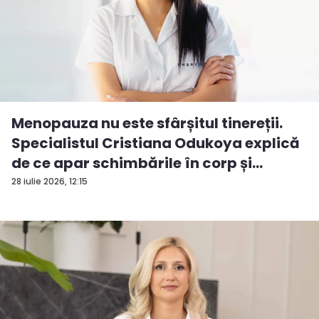
Menopauza nu este sfârșitul tinereții.
Specialistul Cristiana Odukoya explică
de ce apar schimbările în corp și
stările...
28 iulie 2026, 12:15