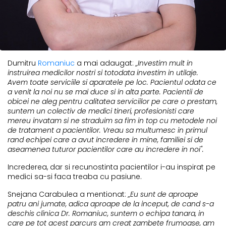
Dumitru
Romaniuc
a mai adaugat:
„Investim mult in
instruirea medicilor nostri si totodata investim in utilaje.
Avem toate serviciile si aparatele pe loc. Pacientul odata ce
a venit la noi nu se mai duce si in alta parte. Pacientii de
obicei ne aleg pentru calitatea serviciilor pe care o prestam,
suntem un colectiv de medici tineri, profesionisti care
mereu invatam si ne straduim sa fim in top cu metodele noi
de tratament a pacientilor. Vreau sa multumesc in primul
rand echipei care a avut incredere in mine, familiei si de
aseamenea tuturor pacientilor care au incredere in noi".
Increderea, dar si recunostinta pacientilor i-au inspirat pe
medici sa-si faca treaba cu pasiune.
Snejana Carabulea a mentionat:
„Eu sunt de aproape
patru ani jumate, adica aproape de la inceput, de cand s-a
deschis clinica
Dr. Romaniuc,
suntem o echipa tanara, in
care pe tot acest parcurs am creat zambete frumoase, am