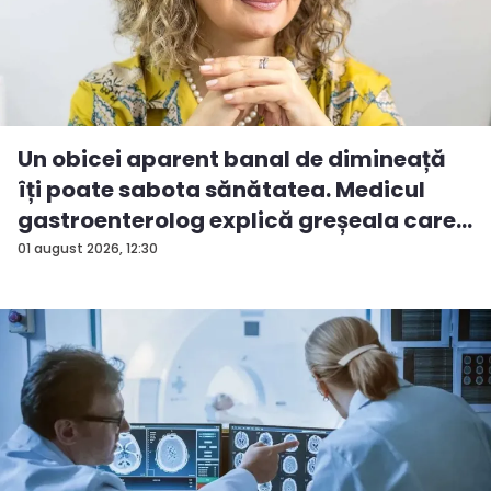
Un obicei aparent banal de dimineață
îți poate sabota sănătatea. Medicul
gastroenterolog explică greșeala care
...
01 august 2026, 12:30