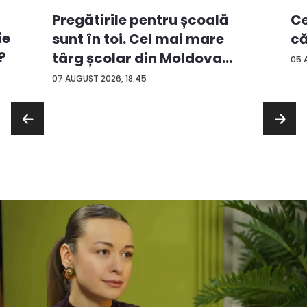
Ce
Pregătirile pentru școală
ie
că
sunt în toi. Cel mai mare
?
târg școlar din Moldova
05 
con...
07 AUGUST 2026, 18:45