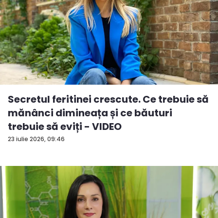
Secretul feritinei crescute. Ce trebuie să
mănânci dimineața și ce băuturi
trebuie să eviți - VIDEO
23 iulie 2026, 09:46