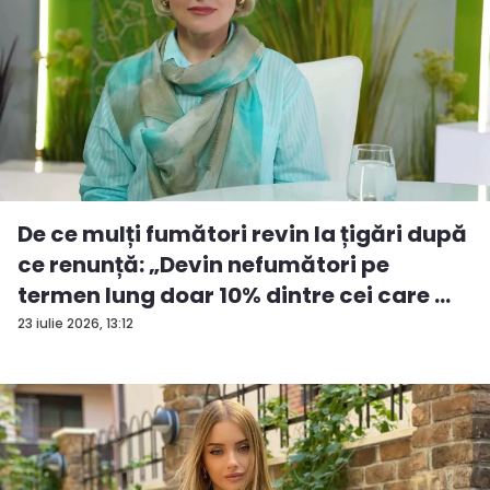
De ce mulți fumători revin la țigări după
ce renunță: „Devin nefumători pe
termen lung doar 10% dintre cei care ...
23 iulie 2026, 13:12