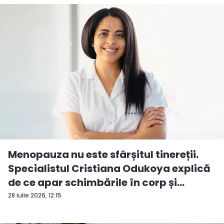
Menopauza nu este sfârșitul tinereții.
Specialistul Cristiana Odukoya explică
de ce apar schimbările în corp și
stările...
28 iulie 2026, 12:15