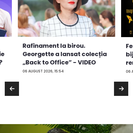
Rafinament la birou.
Fe
ie
Georgette a lansat colecția
bi
?
„Back to Office” - VIDEO
re
...
06 AUGUST 2026, 15:54
06 