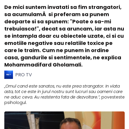
De mici suntem invatati sa fim strangatori,
sa acumulamÂ si preferam sa punem
deoparte si sa spunem: "Poate o sa-mi
trebuiasca!", decat sa aruncam, iar asta nu
se intampla doar cu obiectele uzate, ci si cu
emotiile negative sau relatiile toxice pe
care le traim. Cum ne punem in ordine
casa, gandurile si sentimentele, ne explica
Mohammadifard Gholamali.
PRO TV
„Omul cand este sanatos, nu este prea strangator. In viata
asta, tot ce este in jurul nostru sunt lucruri sau oameni care
ne aduc ceva. Au rezistenta fata de dezvoltare.”,
povesteste
psihologul.