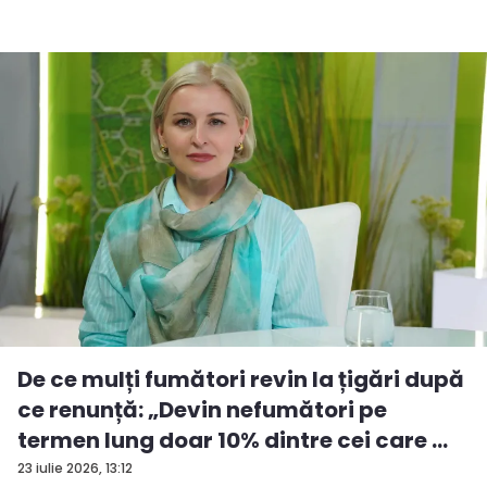
De ce mulți fumători revin la țigări după
ce renunță: „Devin nefumători pe
termen lung doar 10% dintre cei care ...
23 iulie 2026, 13:12