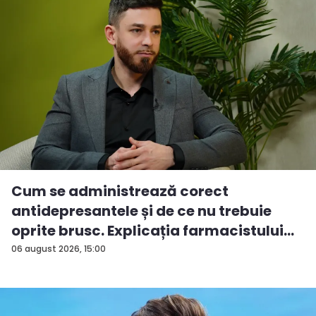
Cum se administrează corect
antidepresantele și de ce nu trebuie
oprite brusc. Explicația farmacistului
C...
06 august 2026, 15:00