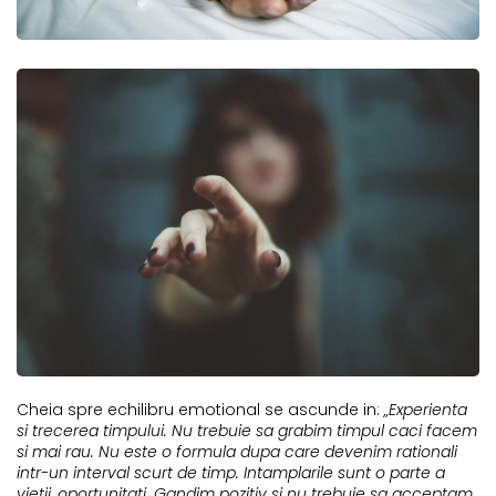
Cheia spre echilibru emotional se ascunde in:
„Experienta
si trecerea timpului. Nu trebuie sa grabim timpul caci facem
si mai rau. Nu este o formula dupa care devenim rationali
intr-un interval scurt de timp. Intamplarile sunt o parte a
vietii, oportunitati. Gandim pozitiv si nu trebuie sa acceptam