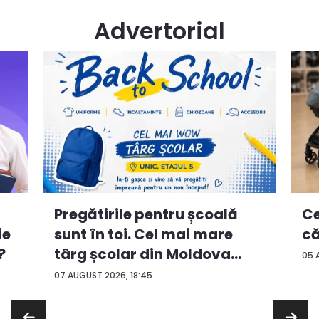
Advertorial
Ce
Pregătirile pentru școală
ie
că
sunt în toi. Cel mai mare
?
târg școlar din Moldova
05 
con...
07 AUGUST 2026, 18:45