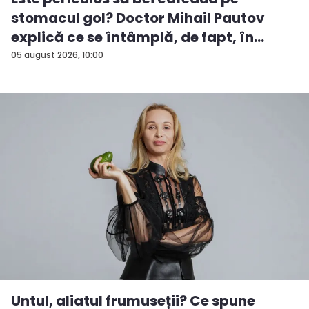
stomacul gol? Doctor Mihail Pautov
explică ce se întâmplă, de fapt, în
orga...
05 august 2026, 10:00
Untul, aliatul frumuseții? Ce spune