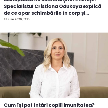
Specialistul Cristiana Odukoya explică
de ce apar schimbările în corp și
stările...
28 iulie 2026, 12:15
Cum își pot întări copiii imunitatea?