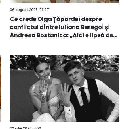
06 august 2026, 08:37
Ce crede Olga Țăpordei despre
conflictul dintre Iuliana Beregoi și
Andreea Bostanica: „Aici e lipsă de
i...
29 iulie 2026, 11:50