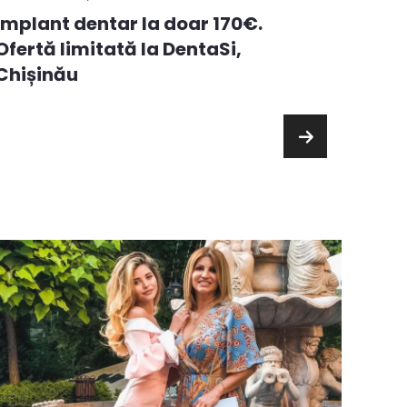
Alege
Implant dentar la doar 170€.
premi
Ofertă limitată la DentaSi,
chelt
Chișinău