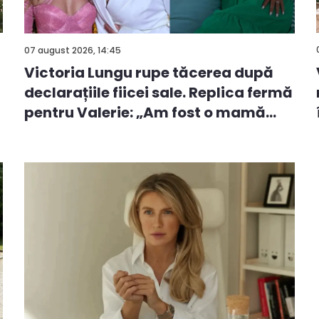
07 august 2026, 14:45
Victoria Lungu rupe tăcerea după
declarațiile fiicei sale. Replica fermă
pentru Valerie: „Am fost o mamă
ca...