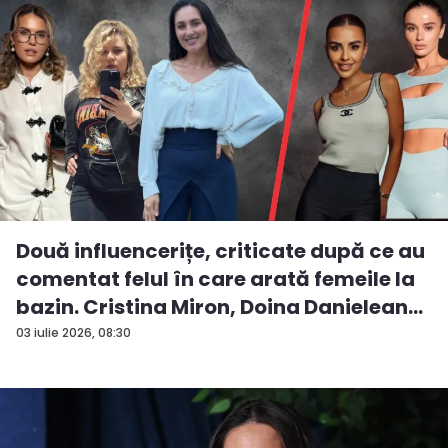
Două influencerițe, criticate după ce au
comentat felul în care arată femeile la
bazin. Cristina Miron, Doina Danielean
ș...
03 iulie 2026, 08:30