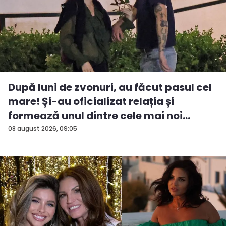
După luni de zvonuri, au făcut pasul cel
mare! Și-au oficializat relația și
formează unul dintre cele mai noi
cuplu...
08 august 2026, 09:05