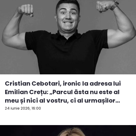
Cristian Cebotari, ironic la adresa lui
Emilian Crețu: „Parcul ăsta nu este al
meu și nici al vostru, ci al urmașilor
urm...
24 iunie 2026, 16:00