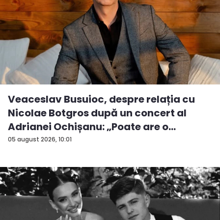
Veaceslav Busuioc, despre relația cu
Nicolae Botgros după un concert al
Adrianei Ochișanu: „Poate are o
supăra...
05 august 2026, 10:01