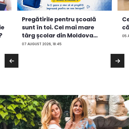
Ce
Pregătirile pentru școală
ie
că
sunt în toi. Cel mai mare
?
târg școlar din Moldova
05 
con...
07 AUGUST 2026, 18:45