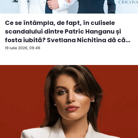
Ce se întâmpla, de fapt, în culisele
scandalului dintre Patric Hanganu și
fosta iubită? Svetlana Nichitina dă că...
19 iulie 2026, 09:46