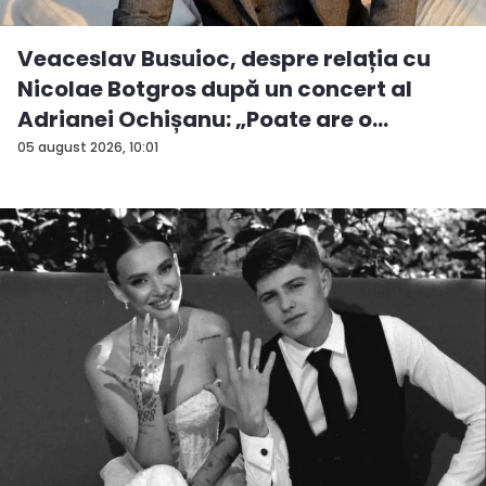
Veaceslav Busuioc, despre relația cu
Nicolae Botgros după un concert al
Adrianei Ochișanu: „Poate are o
supăra...
05 august 2026, 10:01