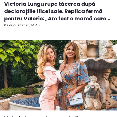
Victoria Lungu rupe tăcerea după
declarațiile fiicei sale. Replica fermă
pentru Valerie: „Am fost o mamă care
a...
07 august 2026, 14:45