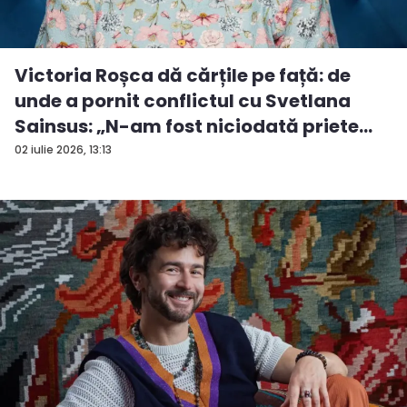
Victoria Roșca dă cărțile pe față: de
unde a pornit conflictul cu Svetlana
Sainsus: „N-am fost niciodată priete...
02 iulie 2026, 13:13