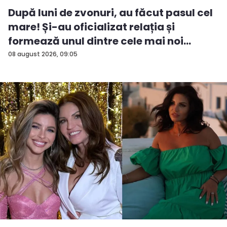
După luni de zvonuri, au făcut pasul cel
mare! Și-au oficializat relația și
formează unul dintre cele mai noi
cuplu...
08 august 2026, 09:05