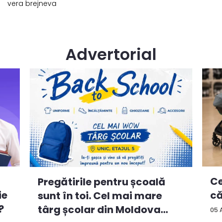
vera brejneva
Advertorial
Ce
Pregătirile pentru școală
ie
că
sunt în toi. Cel mai mare
?
târg școlar din Moldova
05 