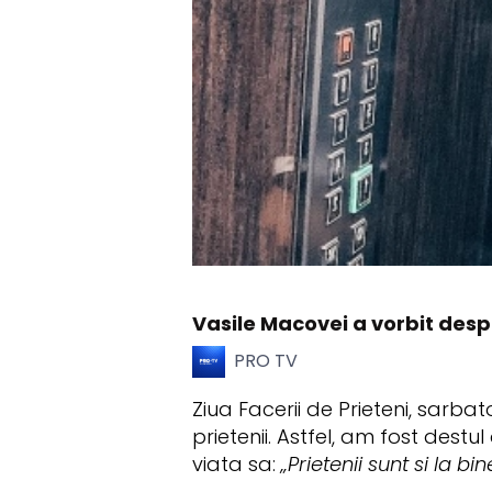
Vasile Macovei a vorbit despr
PRO TV
Ziua Facerii de Prieteni, sarba
prietenii. Astfel, am fost destu
viata sa:
„Prietenii sunt si la bi