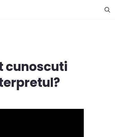
t cunoscuti
nterpretul?