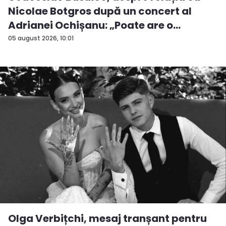
Nicolae Botgros după un concert al
Adrianei Ochișanu: „Poate are o
supăra...
05 august 2026, 10:01
Olga Verbițchi, mesaj tranșant pentru