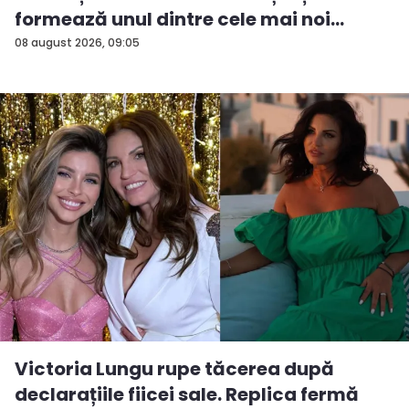
formează unul dintre cele mai noi
cuplu...
08 august 2026, 09:05
Victoria Lungu rupe tăcerea după
declarațiile fiicei sale. Replica fermă