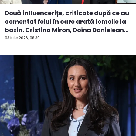
Două influencerițe, criticate după ce au
comentat felul în care arată femeile la
bazin. Cristina Miron, Doina Danielean
ș...
03 iulie 2026, 08:30