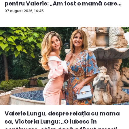
pentru Valerie: „Am fost o mamă care
a...
07 august 2026, 14:45
Valerie Lungu, despre relația cu mama
sa, Victoria Lungu: „O iubesc în