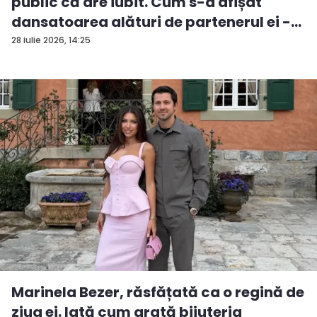
public că are iubit. Cum s-a afișat
dansatoarea alături de partenerul ei -
V...
28 iulie 2026, 14:25
Marinela Bezer, răsfățată ca o regină de
ziua ei. Iată cum arată bijuteria