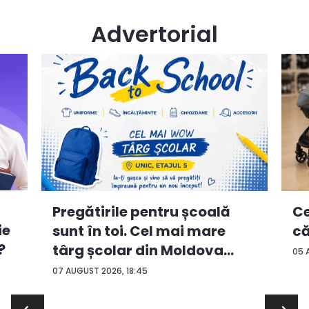
Advertorial
Ce
Pregătirile pentru școală
ie
că
sunt în toi. Cel mai mare
?
târg școlar din Moldova
05 
con...
07 AUGUST 2026, 18:45