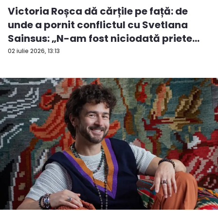
Victoria Roșca dă cărțile pe față: de
unde a pornit conflictul cu Svetlana
Sainsus: „N-am fost niciodată priete...
02 iulie 2026, 13:13