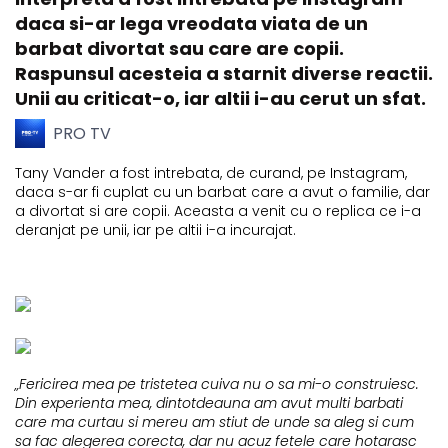
daca si-ar lega vreodata viata de un
barbat divortat sau care are copii.
Raspunsul acesteia a starnit diverse reactii.
Unii au criticat-o, iar altii i-au cerut un sfat.
PRO TV
Tany Vander a fost intrebata, de curand, pe Instagram,
daca s-ar fi cuplat cu un barbat care a avut o familie, dar
a divortat si are copii. Aceasta a venit cu o replica ce i-a
deranjat pe unii, iar pe altii i-a incurajat.
„Fericirea mea pe tristetea cuiva nu o sa mi-o construiesc.
Din experienta mea, dintotdeauna am avut multi barbati
care ma curtau si mereu am stiut de unde sa aleg si cum
sa fac alegerea corecta, dar nu acuz fetele care hotarasc