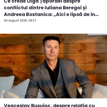
Ce crede Olga Țăpordei despre
conflictul dintre Iuliana Beregoi și
Andreea Bostanica: „Aici e lipsă de in...
06 august 2026, 08:37
Veaceslav Busuioc, despre relația cu