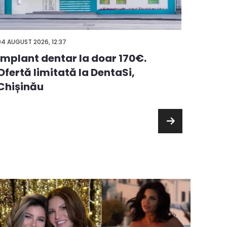
03 AUGUS
04 AUGUST 2026, 12:37
Alege
Implant dentar la doar 170€.
premi
Ofertă limitată la DentaSi,
chelt
Chișinău