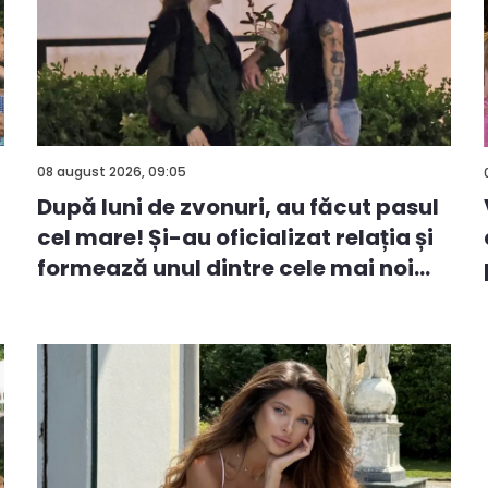
08 august 2026, 09:05
După luni de zvonuri, au făcut pasul
cel mare! Și-au oficializat relația și
formează unul dintre cele mai noi
cu...