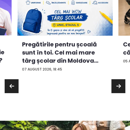
Ce
Pregătirile pentru școală
ie
că
sunt în toi. Cel mai mare
?
târg școlar din Moldova
05 
con...
07 AUGUST 2026, 18:45