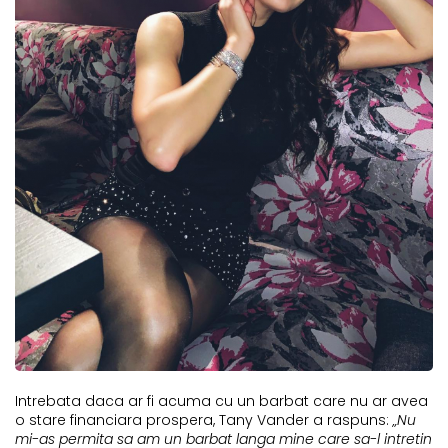
Intrebata daca ar fi acuma cu un barbat care nu ar avea
o stare financiara prospera, Tany Vander a raspuns:
„Nu
mi-as permita sa am un barbat langa mine care sa-l intretin