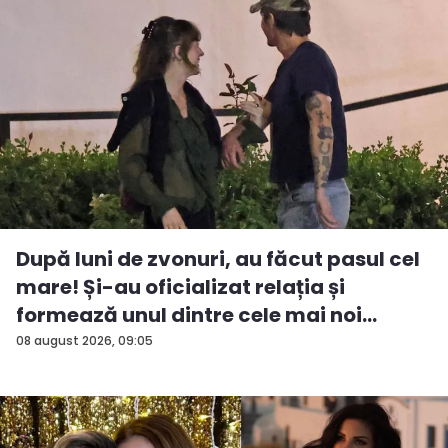
După luni de zvonuri, au făcut pasul cel
mare! Și-au oficializat relația și
formează unul dintre cele mai noi
cuplu...
08 august 2026, 09:05