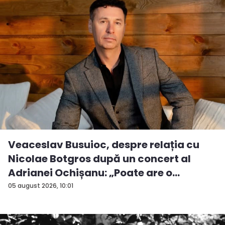
Veaceslav Busuioc, despre relația cu
Nicolae Botgros după un concert al
Adrianei Ochișanu: „Poate are o
supăra...
05 august 2026, 10:01