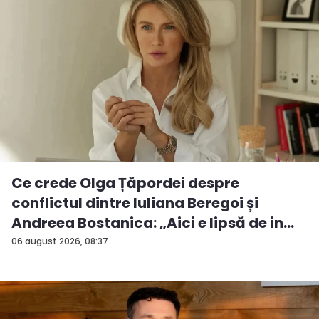
Ce crede Olga Țăpordei despre
conflictul dintre Iuliana Beregoi și
Andreea Bostanica: „Aici e lipsă de in...
06 august 2026, 08:37