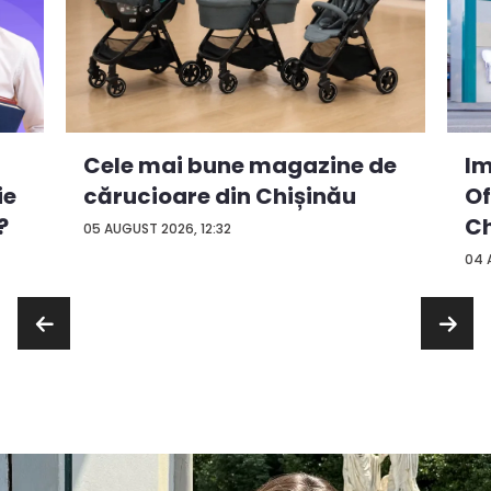
Cele mai bune magazine de
Im
ie
cărucioare din Chișinău
Of
?
Ch
05 AUGUST 2026, 12:32
04 