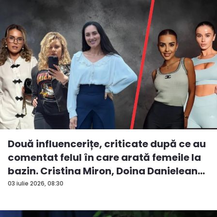
Două influencerițe, criticate după ce au
comentat felul în care arată femeile la
bazin. Cristina Miron, Doina Danielean
ș...
03 iulie 2026, 08:30