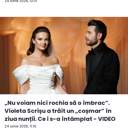
vrea...
24 iunie 2026, 13:01
„Nu voiam nici rochia să o îmbrac”.
Violeta Scrișu a trăit un „coșmar” în
ziua nunții. Ce i s-a întâmplat - VIDEO
24 iunie 2026, 11:10