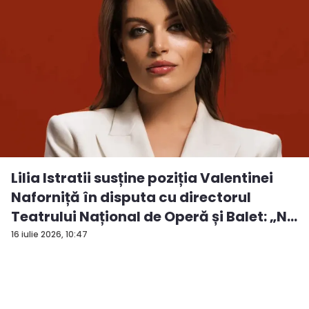
Lilia Istratii susține poziția Valentinei
Naforniță în disputa cu directorul
Teatrului Național de Operă și Balet: „N...
16 iulie 2026, 10:47