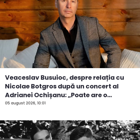
Veaceslav Busuioc, despre relația cu
Nicolae Botgros după un concert al
Adrianei Ochișanu: „Poate are o
supăra...
05 august 2026, 10:01