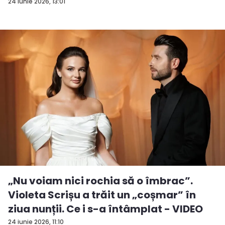
vrea...
24 iunie 2026, 13:01
„Nu voiam nici rochia să o îmbrac”.
Violeta Scrișu a trăit un „coșmar” în
ziua nunții. Ce i s-a întâmplat - VIDEO
24 iunie 2026, 11:10