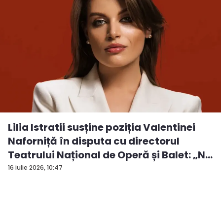
Lilia Istratii susține poziția Valentinei
Naforniță în disputa cu directorul
Teatrului Național de Operă și Balet: „N...
16 iulie 2026, 10:47