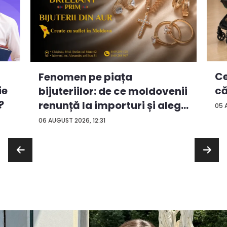
Ce
Fenomen pe piața
ie
că
bijuteriilor: de ce moldovenii
?
renunță la importuri și aleg
05 
...
06 AUGUST 2026, 12:31