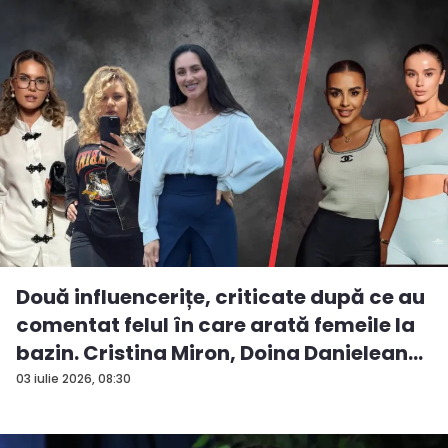
Două influencerițe, criticate după ce au
comentat felul în care arată femeile la
bazin. Cristina Miron, Doina Danielean
ș...
03 iulie 2026, 08:30