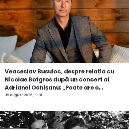
Veaceslav Busuioc, despre relația cu
Nicolae Botgros după un concert al
Adrianei Ochișanu: „Poate are o
supăra...
05 august 2026, 10:01