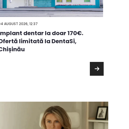
03 AUGUS
04 AUGUST 2026, 12:37
Alege
Implant dentar la doar 170€.
premi
Ofertă limitată la DentaSi,
chelt
Chișinău