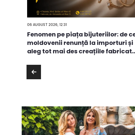
06 AUGUST 2026, 12:31
Fenomen pe piața bijuteriilor: de c
ă
moldovenii renunță la importuri și
ie sau
aleg tot mai des creațiile fabricat..