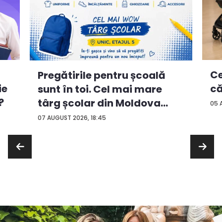
Ce
Pregătirile pentru școală
ie
că
sunt în toi. Cel mai mare
?
târg școlar din Moldova
05 
con...
07 AUGUST 2026, 18:45