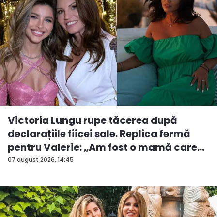
Victoria Lungu rupe tăcerea după
declarațiile fiicei sale. Replica fermă
pentru Valerie: „Am fost o mamă care
a...
07 august 2026, 14:45