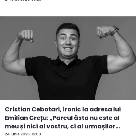
Cristian Cebotari, ironic la adresa lui
Emilian Crețu: „Parcul ăsta nu este al
meu și nici al vostru, ci al urmașilor
urm...
24 iunie 2026, 16:00