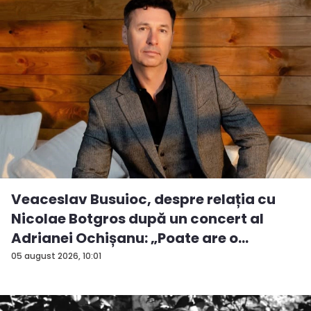
Veaceslav Busuioc, despre relația cu
Nicolae Botgros după un concert al
Adrianei Ochișanu: „Poate are o
supăra...
05 august 2026, 10:01