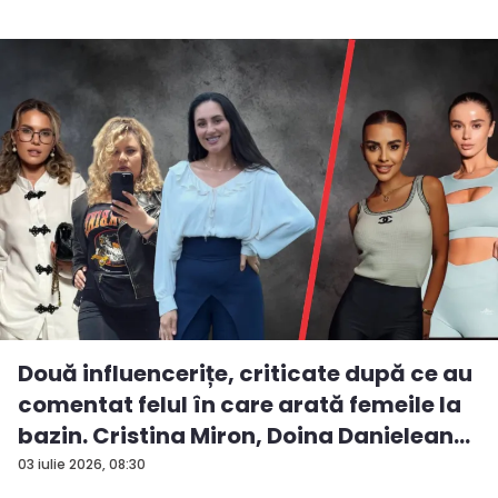
Două influencerițe, criticate după ce au
comentat felul în care arată femeile la
bazin. Cristina Miron, Doina Danielean
ș...
03 iulie 2026, 08:30