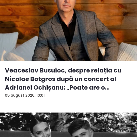
Veaceslav Busuioc, despre relația cu
Nicolae Botgros după un concert al
Adrianei Ochișanu: „Poate are o
supăra...
05 august 2026, 10:01