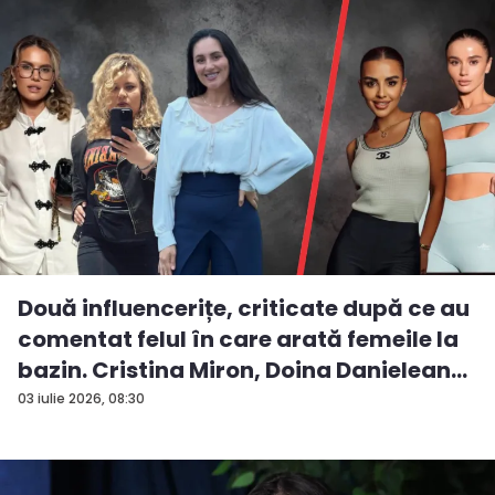
Două influencerițe, criticate după ce au
comentat felul în care arată femeile la
bazin. Cristina Miron, Doina Danielean
ș...
03 iulie 2026, 08:30