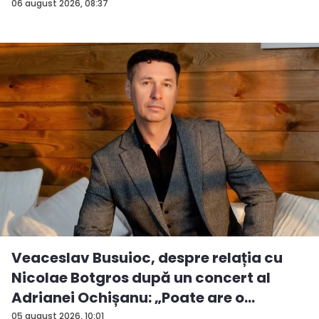
06 august 2026, 08:37
Veaceslav Busuioc, despre relația cu
Nicolae Botgros după un concert al
Adrianei Ochișanu: „Poate are o
supăra...
05 august 2026, 10:01