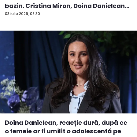
bazin. Cristina Miron, Doina Danielean
ș...
03 iulie 2026, 08:30
Doina Danielean, reacție dură, după ce
o femeie ar fi umilit o adolescentă pe