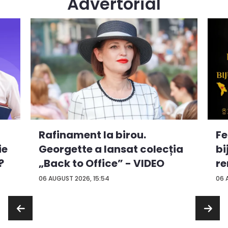
Advertorial
Rafinament la birou.
Fe
ie
Georgette a lansat colecția
bi
?
„Back to Office” - VIDEO
re
...
06 AUGUST 2026, 15:54
06 