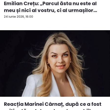
Emilian Crețu: „Parcul ăsta nu este al
meu și nici al vostru, ci al urmașilor
urm...
24 iunie 2026, 16:00
Reacția Marinei Cârnaț, după ce a fost