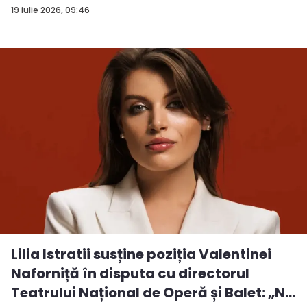
19 iulie 2026, 09:46
Lilia Istratii susține poziția Valentinei
Naforniță în disputa cu directorul
Teatrului Național de Operă și Balet: „N...