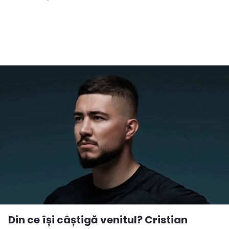
Din ce își câștigă venitul? Cristian