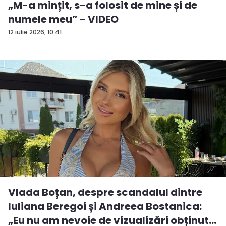
„M-a mințit, s-a folosit de mine și de
numele meu” - VIDEO
12 iulie 2026, 10:41
Vlada Boțan, despre scandalul dintre
Iuliana Beregoi și Andreea Bostanica:
„Eu nu am nevoie de vizualizări obținut...