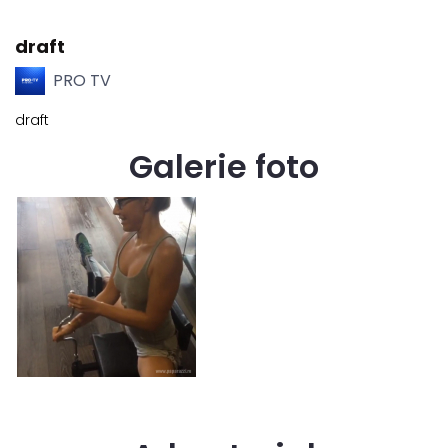
draft
PRO TV
draft
Galerie foto