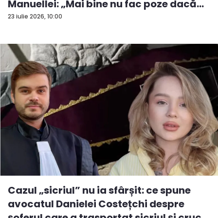
Manuellei: „Mai bine nu fac poze dacă...
23 iulie 2026, 10:00
Cazul „sicriul” nu ia sfârșit: ce spune
avocatul Danielei Costețchi despre
șoferul care a trasportat sicriul și cruc...