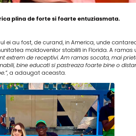
ica plina de forte si foarte entuziasmata.
l ei au fost, de curand, in America, unde cantarea
itatea moldovenilor stabiliti in Florida. A ramas u
nt extrem de receptivi. Am ramas socata, mai prie
amabili, bine educati si pastreaza foarte bine o dista
e.”
, a adaugat aceasta.