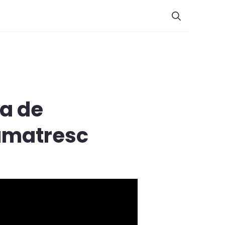
a de
umatresc