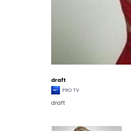
draft
PRO TV
draft