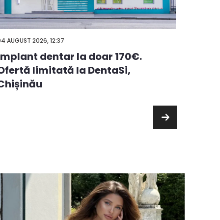
03 AUGUS
04 AUGUST 2026, 12:37
Alege
Implant dentar la doar 170€.
premi
Ofertă limitată la DentaSi,
chelt
Chișinău