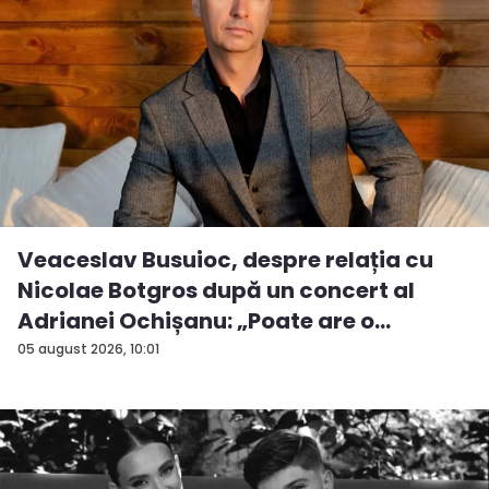
Veaceslav Busuioc, despre relația cu
Nicolae Botgros după un concert al
Adrianei Ochișanu: „Poate are o
supăra...
05 august 2026, 10:01