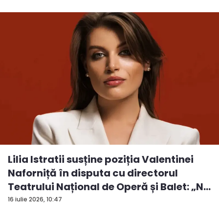
Lilia Istratii susține poziția Valentinei
Naforniță în disputa cu directorul
Teatrului Național de Operă și Balet: „N...
16 iulie 2026, 10:47