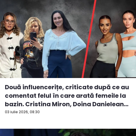
Două influencerițe, criticate după ce au
comentat felul în care arată femeile la
bazin. Cristina Miron, Doina Danielean
ș...
03 iulie 2026, 08:30