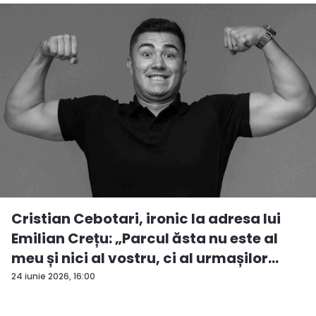
Cristian Cebotari, ironic la adresa lui
Emilian Crețu: „Parcul ăsta nu este al
meu și nici al vostru, ci al urmașilor
urm...
24 iunie 2026, 16:00