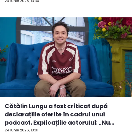
24 iunie 2026, 13:30
Cătălin Lungu a fost criticat după
declarațiile oferite în cadrul unui
podcast. Explicațiile actorului: „Nu
vrea...
24 iunie 2026, 13:01