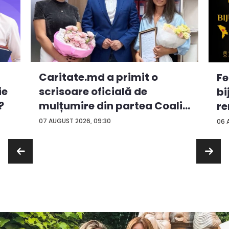
Caritate.md a primit o
Fe
ie
scrisoare oficială de
bi
?
mulțumire din partea Coali...
re
...
07 AUGUST 2026, 09:30
06 