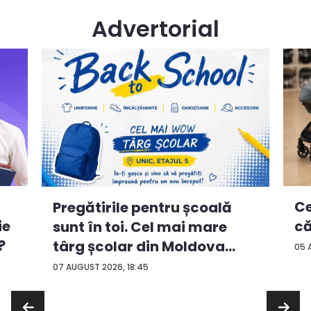
Advertorial
Ce
Pregătirile pentru școală
ie
că
sunt în toi. Cel mai mare
?
târg școlar din Moldova
05 
con...
07 AUGUST 2026, 18:45