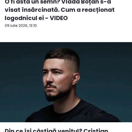
O fi asta un semn? Vlada Boțan s-a
visat însărcinată. Cum a reacționat
logodnicul ei - VIDEO
09 iulie 2026, 13:10
Din ce își câștigă venitul? Cristian