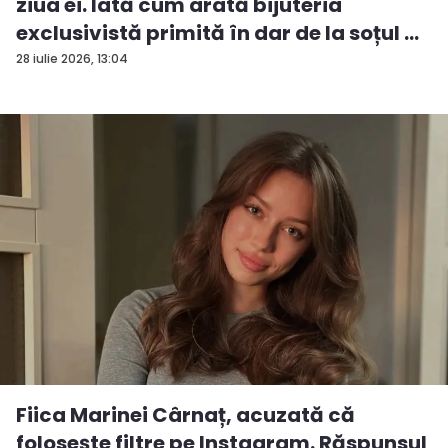
ziua ei. Iată cum arată bijuteria
exclusivistă primită în dar de la soțul ...
28 iulie 2026, 13:04
Fiica Marinei Cârnaț, acuzată că
folosește filtre pe Instagram. Răspunsul