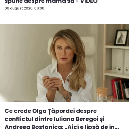
spune despre mama sa - VIDEO
06 august 2026, 09:00
Ce crede Olga Țăpordei despre
conflictul dintre Iuliana Beregoi și
Andreea Bostanica: „Aici e lipsă de in...