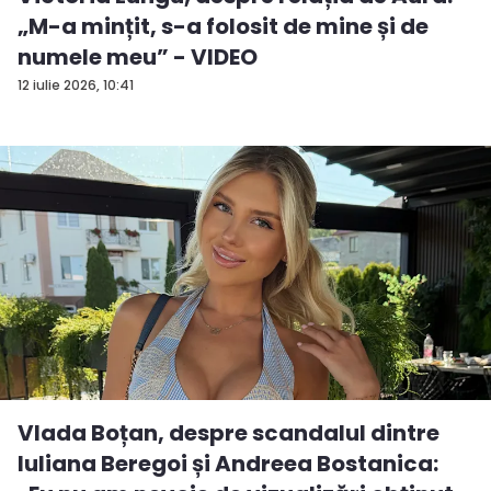
„M-a mințit, s-a folosit de mine și de
numele meu” - VIDEO
12 iulie 2026, 10:41
Vlada Boțan, despre scandalul dintre
Iuliana Beregoi și Andreea Bostanica: