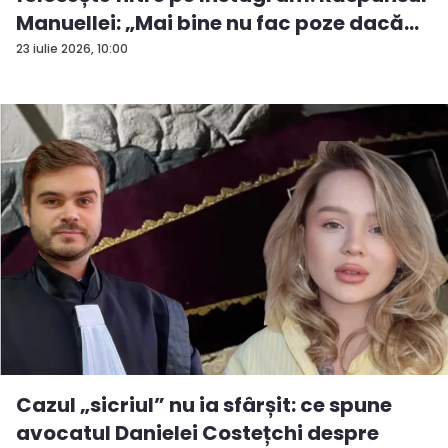
Manuellei: „Mai bine nu fac poze dacă...
23 iulie 2026, 10:00
Cazul „sicriul” nu ia sfârșit: ce spune
avocatul Danielei Costețchi despre