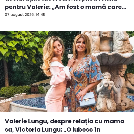
pentru Valerie: „Am fost o mamă care
a...
07 august 2026, 14:45
Valerie Lungu, despre relația cu mama
sa, Victoria Lungu: „O iubesc în