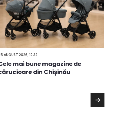
05 AUGUST 2026, 12:32
04 AUGUS
Cele mai bune magazine de
Impla
cărucioare din Chișinău
Ofert
Chiș