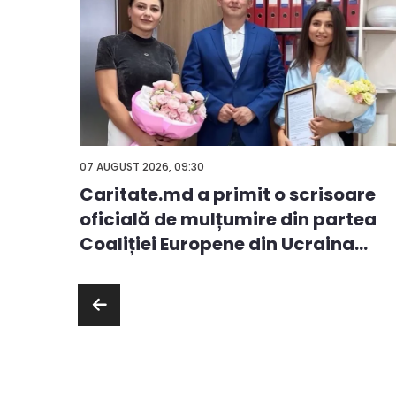
07 AUGUST 2026, 09:30
Caritate.md a primit o scrisoare
ă
oficială de mulțumire din partea
ie sau
Coaliției Europene din Ucraina
pen...