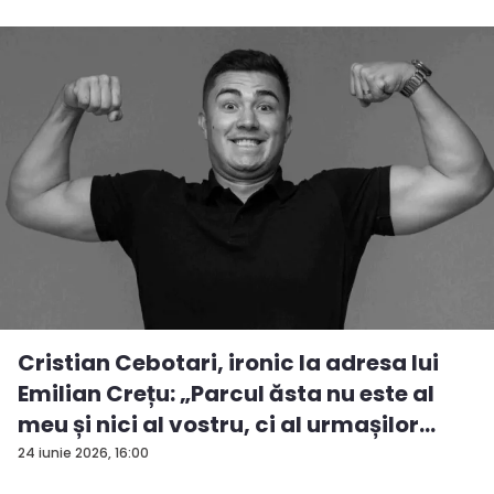
Cristian Cebotari, ironic la adresa lui
Emilian Crețu: „Parcul ăsta nu este al
meu și nici al vostru, ci al urmașilor
urm...
24 iunie 2026, 16:00