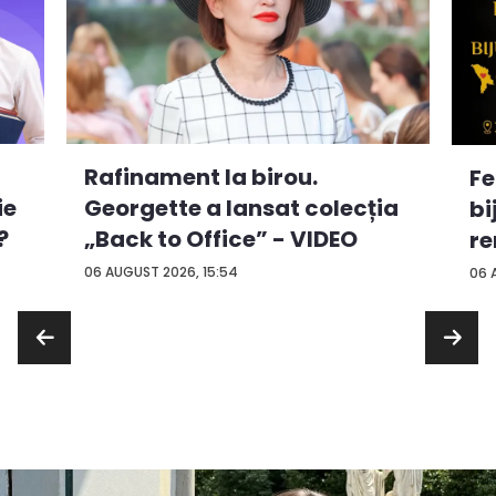
Rafinament la birou.
Fe
ie
Georgette a lansat colecția
bi
?
„Back to Office” - VIDEO
re
...
06 AUGUST 2026, 15:54
06 