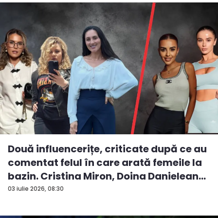
Două influencerițe, criticate după ce au
comentat felul în care arată femeile la
bazin. Cristina Miron, Doina Danielean
ș...
03 iulie 2026, 08:30