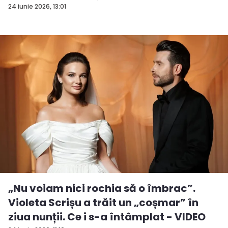
vrea...
24 iunie 2026, 13:01
„Nu voiam nici rochia să o îmbrac”.
Violeta Scrișu a trăit un „coșmar” în
ziua nunții. Ce i s-a întâmplat - VIDEO