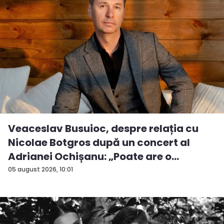
Veaceslav Busuioc, despre relația cu
Nicolae Botgros după un concert al
Adrianei Ochișanu: „Poate are o
supăra...
05 august 2026, 10:01