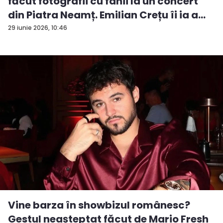
făcut fotografii cu fanii la un concert
din Piatra Neamț. Emilian Crețu îi ia a...
29 iunie 2026, 10:46
Vine barza în showbizul românesc?
Gestul neașteptat făcut de Mario Fresh