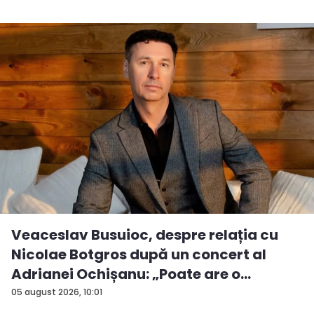
Veaceslav Busuioc, despre relația cu
Nicolae Botgros după un concert al
Adrianei Ochișanu: „Poate are o
supăra...
05 august 2026, 10:01