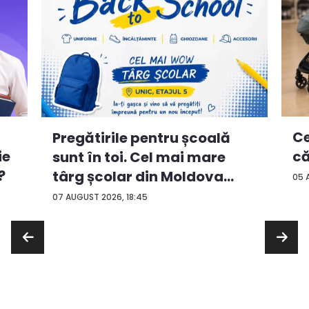
Ce
Pregătirile pentru școală
ie
că
sunt în toi. Cel mai mare
?
târg școlar din Moldova
05 
con...
07 AUGUST 2026, 18:45