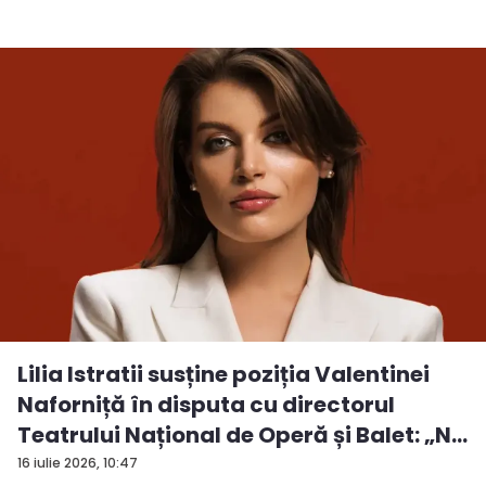
Lilia Istratii susține poziția Valentinei
Naforniță în disputa cu directorul
Teatrului Național de Operă și Balet: „N...
16 iulie 2026, 10:47