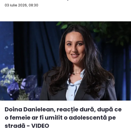
ș...
03 iulie 2026, 08:30
Doina Danielean, reacție dură, după ce
o femeie ar fi umilit o adolescentă pe
stradă - VIDEO