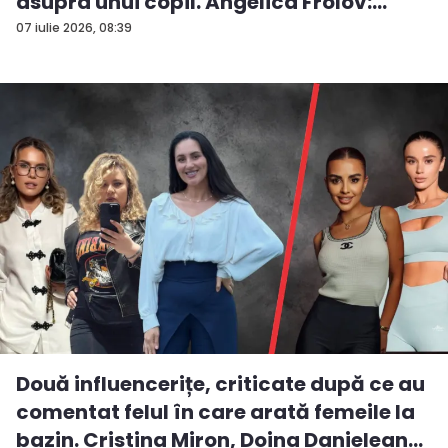
asupra unui copil. Angelica Frolov:
„Cum...
07 iulie 2026, 08:39
Două influencerițe, criticate după ce au
comentat felul în care arată femeile la
bazin. Cristina Miron, Doina Danielean