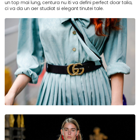
un top mai lung, centura nu iti va defini perfect doar talia,
ci va da un aer studiat si elegant tinutei tale.