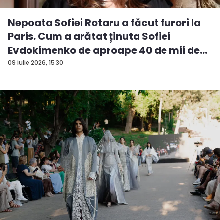
Nepoata Sofiei Rotaru a făcut furori la
Paris. Cum a arătat ținuta Sofiei
Evdokimenko de aproape 40 de mii de
e...
09 iulie 2026, 15:30