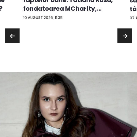
ie
faptelor bune. Tatiana Rusu,
su
?
fondatoarea MCharity,
tâ
oma...
co
10 AUGUST 2026, 11:35
07 