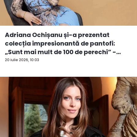
Adriana Ochișanu și-a prezentat
colecția impresionantă de pantofi:
„Sunt mai mult de 100 de perechi” -
VID...
20 iulie 2026, 10:03