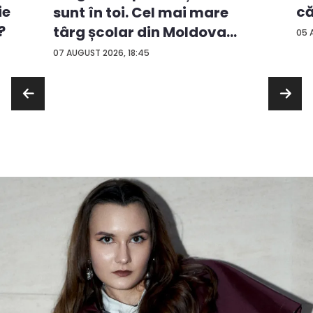
ie
că
sunt în toi. Cel mai mare
?
târg școlar din Moldova
05 
con...
07 AUGUST 2026, 18:45