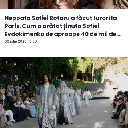
Nepoata Sofiei Rotaru a făcut furori la
Paris. Cum a arătat ținuta Sofiei
Evdokimenko de aproape 40 de mii de
e...
09 iulie 2026, 15:30