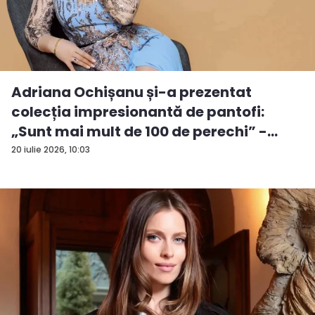
Adriana Ochișanu și-a prezentat
colecția impresionantă de pantofi:
„Sunt mai mult de 100 de perechi” -
VID...
20 iulie 2026, 10:03