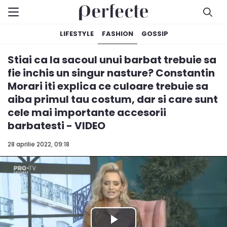
LIFESTYLE
FASHION
GOSSIP
Stiai ca la sacoul unui barbat trebuie sa
fie inchis un singur nasture? Constantin
Morari iti explica ce culoare trebuie sa
aiba primul tau costum, dar si care sunt
cele mai importante accesorii
barbatesti - VIDEO
28 aprilie 2022, 09:18