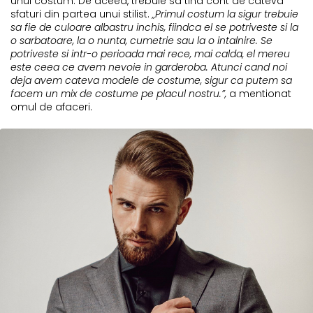
unui costum. De aceea, trebuie sa tina cont de cateva
sfaturi din partea unui stilist.
„Primul costum la sigur trebuie
sa fie de culoare albastru inchis, fiindca el se potriveste si la
o sarbatoare, la o nunta, cumetrie sau la o intalnire. Se
potriveste si intr-o perioada mai rece, mai calda, el mereu
este ceea ce avem nevoie in garderoba. Atunci cand noi
deja avem cateva modele de costume, sigur ca putem sa
facem un mix de costume pe placul nostru.”,
a mentionat
omul de afaceri.