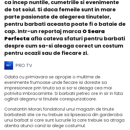
ca incep nuntile, cumetriile si evenimente
de tot soiul. Si daca femeile sunt in mare
parte pasionate de alegerea tinutelor,
pentru barbati aceasta poate fi o bataie de
cap. Intr-un reportaj marca
O Seara
Perfecta
afla cateva sfaturi pentru barbati
despre cum sa-si aleaga corect un costum
pentru ocazii sau de fiecare zi.
PRO TV
Odata cu primavara se apropie o multime de
evenimente frumoase unde fiecare isi doreste sa
impresioneze prin tinuta sa si sa-si aleaga cea mai
potrivita imbracaminte. Si barbatii petrec ore in sir in fata
oglinzii aleganu-si tinutele corespunzatoare.
Constantin Morari, fondatorul unui magazin de tinute
barbatesti stie ce nu trebuie sa lipseasca din garderoba
unui barbat si care sunt lucrurile la care trebuie sa atraga
atentia atunci cand isi alege costumul.