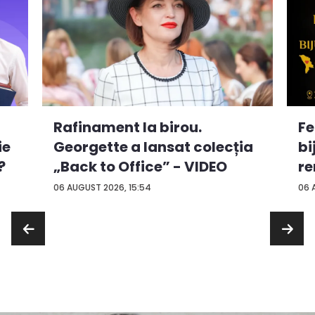
Rafinament la birou.
Fe
ie
Georgette a lansat colecția
bi
?
„Back to Office” - VIDEO
re
...
06 AUGUST 2026, 15:54
06 