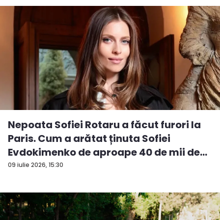
Nepoata Sofiei Rotaru a făcut furori la
Paris. Cum a arătat ținuta Sofiei
Evdokimenko de aproape 40 de mii de
e...
09 iulie 2026, 15:30