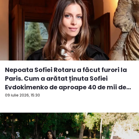
Nepoata Sofiei Rotaru a făcut furori la
Paris. Cum a arătat ținuta Sofiei
Evdokimenko de aproape 40 de mii de
e...
09 iulie 2026, 15:30