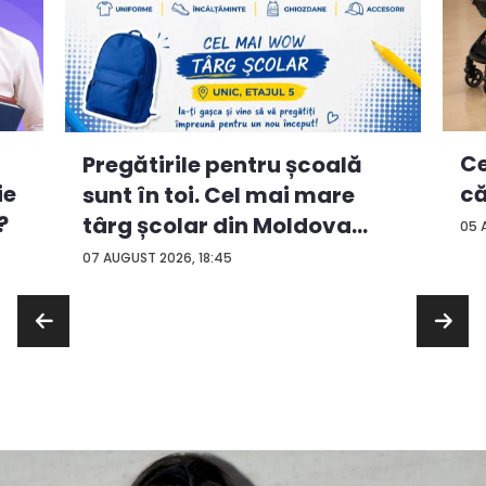
Ce
Pregătirile pentru școală
ie
că
sunt în toi. Cel mai mare
?
târg școlar din Moldova
05 
con...
07 AUGUST 2026, 18:45