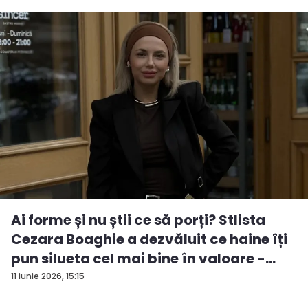
Ai forme și nu știi ce să porți? Stlista
Cezara Boaghie a dezvăluit ce haine îți
pun silueta cel mai bine în valoare -
VID...
11 iunie 2026, 15:15