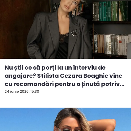
Nu știi ce să porți la un interviu de
angajare? Stilista Cezara Boaghie vine
cu recomandări pentru o ținută potriv...
24 iunie 2026, 15:30