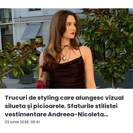
Trucuri de styling care alungesc vizual
silueta și picioarele. Sfaturile stilistei
vestimentare Andreea-Nicoleta
Gumen...
03 iunie 2026, 08:41