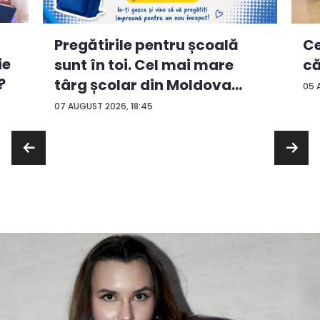
Ce
Pregătirile pentru școală
ie
că
sunt în toi. Cel mai mare
?
târg școlar din Moldova
05 
con...
07 AUGUST 2026, 18:45