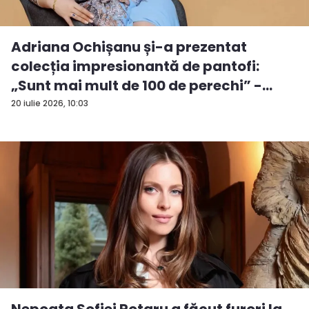
Adriana Ochișanu și-a prezentat
colecția impresionantă de pantofi:
„Sunt mai mult de 100 de perechi” -
VID...
20 iulie 2026, 10:03
Nepoata Sofiei Rotaru a făcut furori la