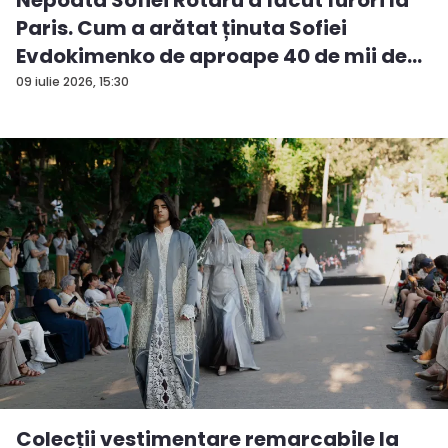
Paris. Cum a arătat ținuta Sofiei
Evdokimenko de aproape 40 de mii de
e...
09 iulie 2026, 15:30
Colecții vestimentare remarcabile la