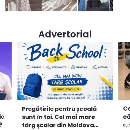
Advertorial
Ce
Pregătirile pentru școală
ie
că
sunt în toi. Cel mai mare
?
târg școlar din Moldova
05 