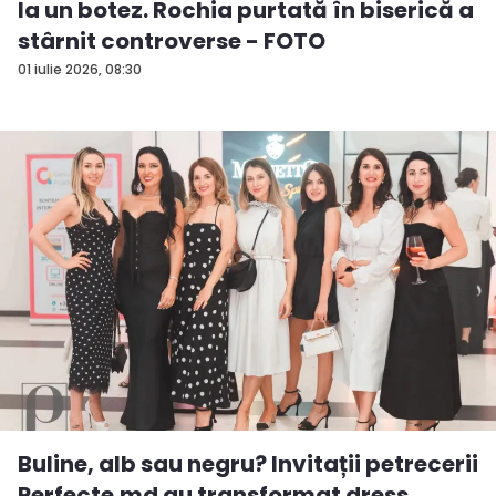
la un botez. Rochia purtată în biserică a
stârnit controverse - FOTO
01 iulie 2026, 08:30
Buline, alb sau negru? Invitații petrecerii
Perfecte.md au transformat dress