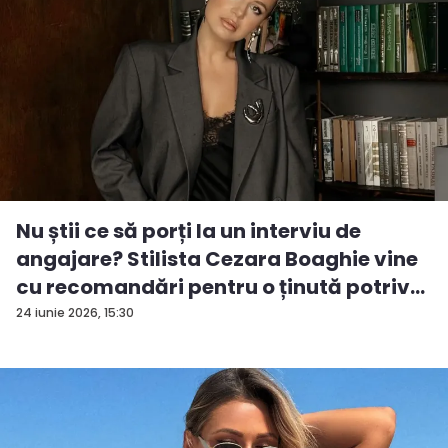
Nu știi ce să porți la un interviu de
angajare? Stilista Cezara Boaghie vine
cu recomandări pentru o ținută potriv...
24 iunie 2026, 15:30