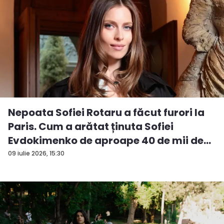
Nepoata Sofiei Rotaru a făcut furori la
Paris. Cum a arătat ținuta Sofiei
Evdokimenko de aproape 40 de mii de
e...
09 iulie 2026, 15:30