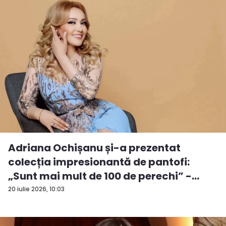
Adriana Ochișanu și-a prezentat
colecția impresionantă de pantofi:
„Sunt mai mult de 100 de perechi” -
VID...
20 iulie 2026, 10:03