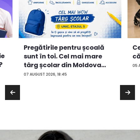
Ce
Pregătirile pentru școală
ie
că
sunt în toi. Cel mai mare
?
târg școlar din Moldova
05 
con...
07 AUGUST 2026, 18:45