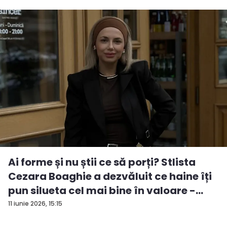
Ai forme și nu știi ce să porți? Stlista
Cezara Boaghie a dezvăluit ce haine îți
pun silueta cel mai bine în valoare -
VID...
11 iunie 2026, 15:15