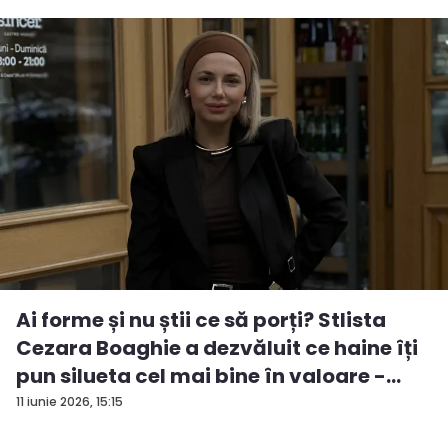
Ai forme și nu știi ce să porți? Stlista
Cezara Boaghie a dezvăluit ce haine îți
pun silueta cel mai bine în valoare -
VID...
11 iunie 2026, 15:15