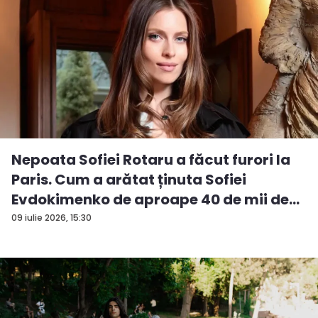
Nepoata Sofiei Rotaru a făcut furori la
Paris. Cum a arătat ținuta Sofiei
Evdokimenko de aproape 40 de mii de
e...
09 iulie 2026, 15:30