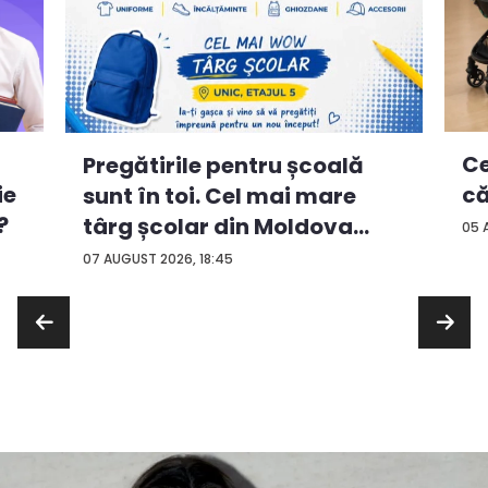
Ce
Pregătirile pentru școală
ie
că
sunt în toi. Cel mai mare
?
târg școlar din Moldova
05 
con...
07 AUGUST 2026, 18:45