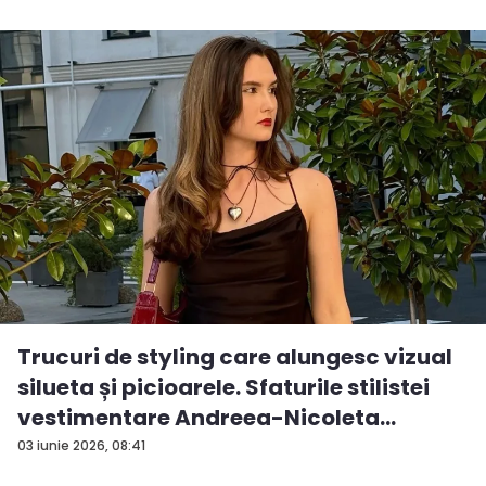
Trucuri de styling care alungesc vizual
silueta și picioarele. Sfaturile stilistei
vestimentare Andreea-Nicoleta
Gumen...
03 iunie 2026, 08:41