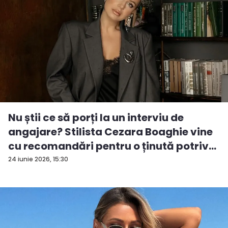
Nu știi ce să porți la un interviu de
angajare? Stilista Cezara Boaghie vine
cu recomandări pentru o ținută potriv...
24 iunie 2026, 15:30