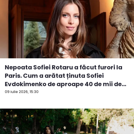
Nepoata Sofiei Rotaru a făcut furori la
Paris. Cum a arătat ținuta Sofiei
Evdokimenko de aproape 40 de mii de
e...
09 iulie 2026, 15:30