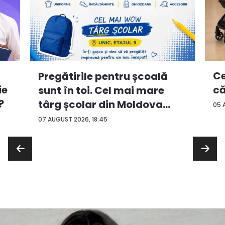
Ce
Pregătirile pentru școală
ie
că
sunt în toi. Cel mai mare
?
târg școlar din Moldova
05 
con...
07 AUGUST 2026, 18:45