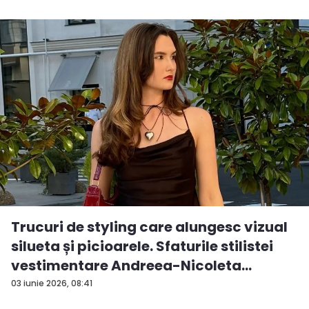
Trucuri de styling care alungesc vizual
silueta și picioarele. Sfaturile stilistei
vestimentare Andreea-Nicoleta
Gumen...
03 iunie 2026, 08:41