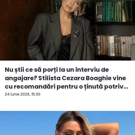
Nu știi ce să porți la un interviu de
angajare? Stilista Cezara Boaghie vine
cu recomandări pentru o ținută potriv...
24 iunie 2026, 15:30