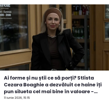
Ai forme și nu știi ce să porți? Stlista
Cezara Boaghie a dezvăluit ce haine îți
pun silueta cel mai bine în valoare -
VID...
11 iunie 2026, 15:15