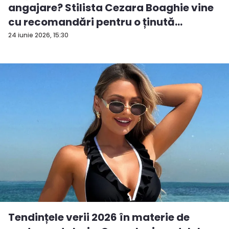
angajare? Stilista Cezara Boaghie vine
cu recomandări pentru o ținută
potrivită - VIDEO
24 iunie 2026, 15:30
Tendințele verii 2026 în materie de