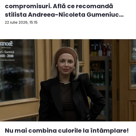
compromisuri. Află ce recomandă
stilista Andreea-Nicoleta Gumeniuc
pentru zilele cani...
22 iulie 2026, 15:15
Nu mai combina culorile la întâmplare!