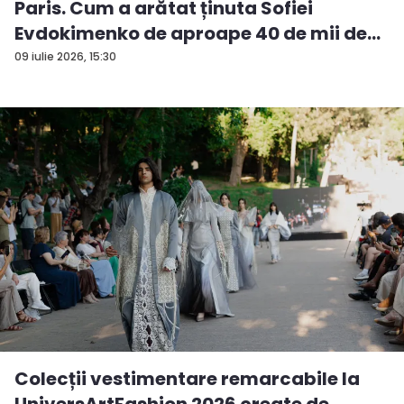
Paris. Cum a arătat ținuta Sofiei
Evdokimenko de aproape 40 de mii de
euro - FOTO
09 iulie 2026, 15:30
Colecții vestimentare remarcabile la