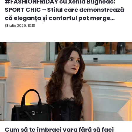
#FASHIONFRIDAY cu Xenia Bugneac:
SPORT CHIC – Stilul care demonstrează
că eleganța și confortul pot merge
mână în mână
31 iulie 2026, 13:18
Cum să te îmbraci vara fără să faci