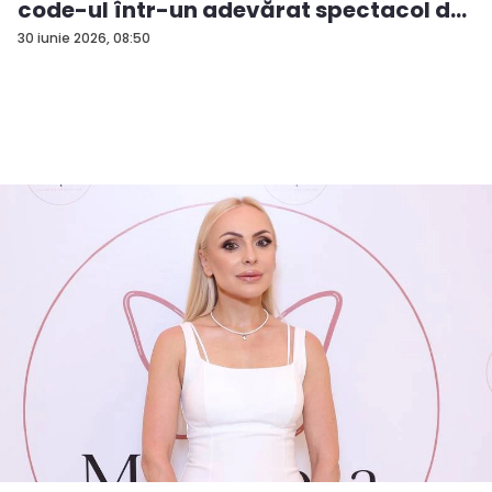
code-ul într-un adevărat spectacol de
stil - VIDEO
30 iunie 2026, 08:50