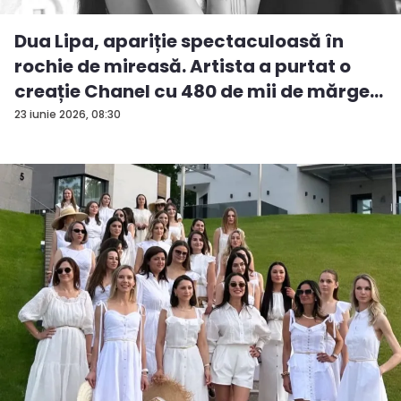
Dua Lipa, apariție spectaculoasă în
rochie de mireasă. Artista a purtat o
creație Chanel cu 480 de mii de mărgele
și 25 de mii de pene - F...
23 iunie 2026, 08:30