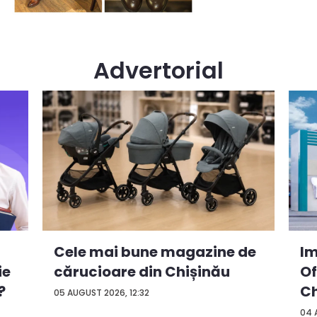
Advertorial
Cele mai bune magazine de
Im
ie
cărucioare din Chișinău
Of
?
Ch
05 AUGUST 2026, 12:32
04 