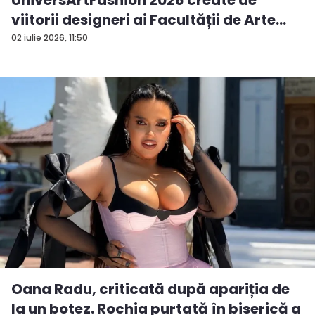
UniversArtFashion 2026 create de
viitorii designeri ai Facultății de Arte
Vizuale și Desig...
02 iulie 2026, 11:50
Oana Radu, criticată după apariția de
la un botez. Rochia purtată în biserică a