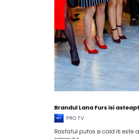
Brandul Lana Furs isi asteapta
PRO TV
Rasfatul pufos si cald iti este