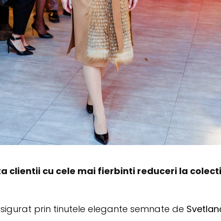
 clientii cu cele mai fierbinti reduceri la colec
 asigurat prin tinutele elegante semnate de
Svetlan