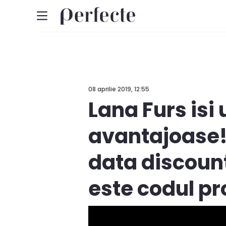
08 aprilie 2019, 12:55
Lana Furs isi 
avantajoase!
data discount
este codul pr