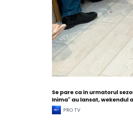
Se pare ca in urmatorul sezon
Inima" au lansat, wekendul
PRO TV