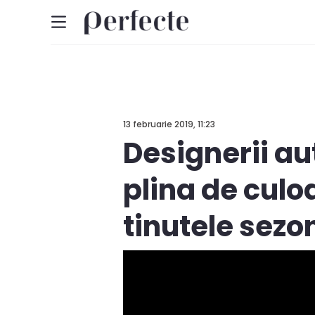
13 februarie 2019, 11:23
Designerii au
plina de culo
tinutele sezo