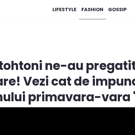
LIFESTYLE
FASHION
GOSSIP
tohtoni ne-au pregati
are! Vezi cat de impun
nului primavara-vara 