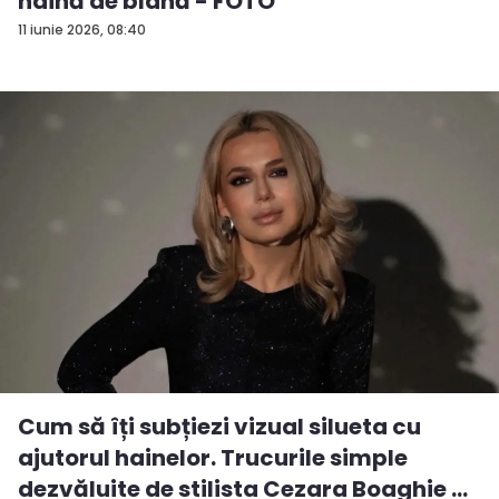
haină de blană - FOTO
11 iunie 2026, 08:40
Cum să îți subțiezi vizual silueta cu
ajutorul hainelor. Trucurile simple
dezvăluite de stilista Cezara Boaghie ...