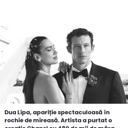
Dua Lipa, apariție spectaculoasă în
rochie de mireasă. Artista a purtat o