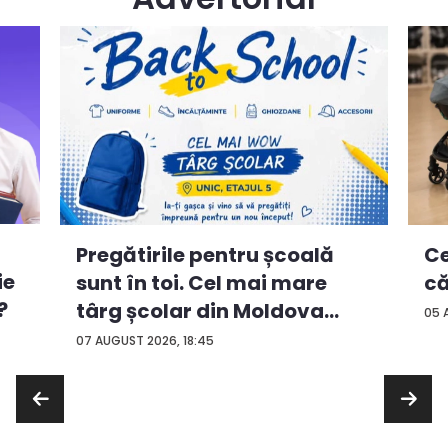
Ce
Pregătirile pentru școală
ie
că
sunt în toi. Cel mai mare
?
târg școlar din Moldova
05 
con...
07 AUGUST 2026, 18:45