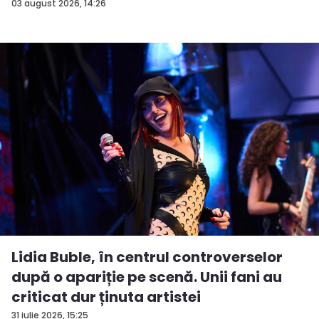
And...
03 august 2026, 14:26
Lidia Buble, în centrul controverselor
după o apariție pe scenă. Unii fani au
criticat dur ținuta artistei
31 iulie 2026, 15:25