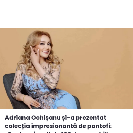
Adriana Ochișanu și-a prezentat
colecția impresionantă de pantofi: