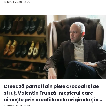
18 iunie 2026, 12:20
Creează pantofi din piele crocodil și de
struț. Valentin Frunză, meșterul care
uimește prin creațiile sale originale și s...
17 iunie 2026, 11:45