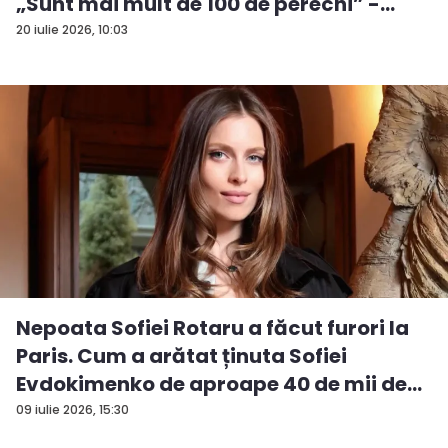
„Sunt mai mult de 100 de perechi” -
VID...
20 iulie 2026, 10:03
Nepoata Sofiei Rotaru a făcut furori la
Paris. Cum a arătat ținuta Sofiei
Evdokimenko de aproape 40 de mii de
e...
09 iulie 2026, 15:30