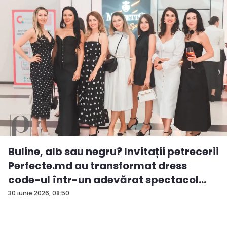
Buline, alb sau negru? Invitații petrecerii
Perfecte.md au transformat dress
code-ul într-un adevărat spectacol
de...
30 iunie 2026, 08:50