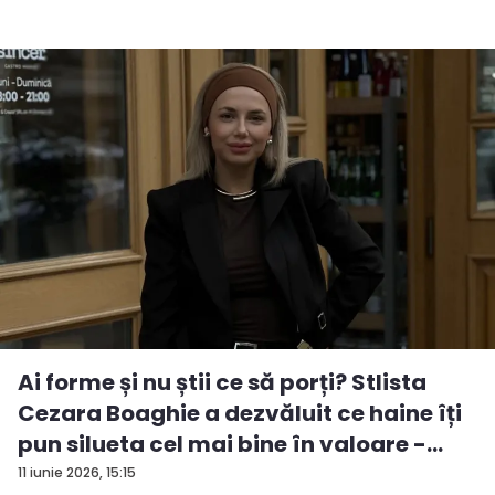
Ai forme și nu știi ce să porți? Stlista
Cezara Boaghie a dezvăluit ce haine îți
pun silueta cel mai bine în valoare -
VID...
11 iunie 2026, 15:15