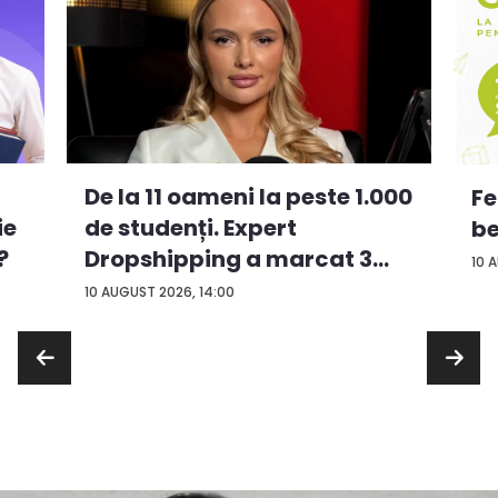
De la 11 oameni la peste 1.000
Fe
ie
de studenți. Expert
be
?
Dropshipping a marcat 3
10 
an...
10 AUGUST 2026, 14:00