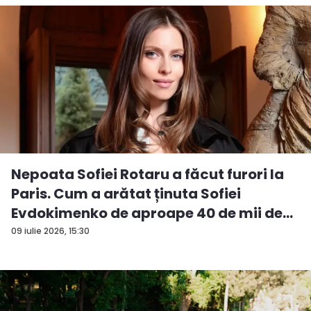
Nepoata Sofiei Rotaru a făcut furori la
Paris. Cum a arătat ținuta Sofiei
Evdokimenko de aproape 40 de mii de
e...
09 iulie 2026, 15:30