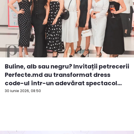
Buline, alb sau negru? Invitații petrecerii
Perfecte.md au transformat dress
code-ul într-un adevărat spectacol
de...
30 iunie 2026, 08:50