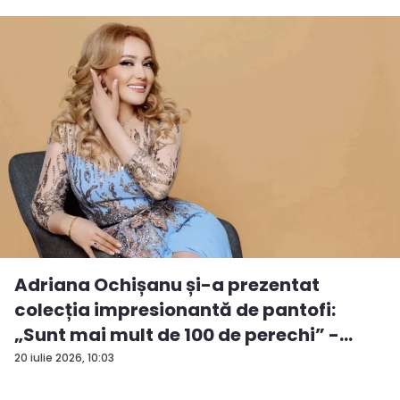
Adriana Ochișanu și-a prezentat
colecția impresionantă de pantofi:
„Sunt mai mult de 100 de perechi” -
VID...
20 iulie 2026, 10:03