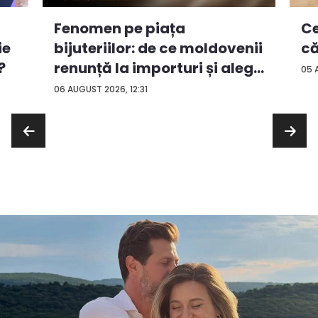
Ce
Fenomen pe piața
ie
că
bijuteriilor: de ce moldovenii
?
renunță la importuri și aleg
05 
...
06 AUGUST 2026, 12:31