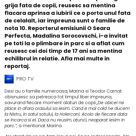
grija fata de copii, reusesc sa mentina
flacara aprinsa a iubirii ce o porta unul fata
de celalalt, iar impreuna sunt o familie de
nota 10. Reporterul emisiunii O Seara
Perfecta, Madalina Sorocovschi, i-a invitat
pe toti la o plimbare in parc si a aflat cum
reusesc cei doi timp de 17 ani sa mentina
echilibrul in relatie. Afla mai multe in
reportaj.
PRO TV
Desi au o familie numeroasa, Marina si Teodor Carnat
obisnuiesc sa petreaca tot timpul liber impreuna,
savurand fiecare moment alaturi de copii.
„De obicei ne
place in afara orasului sa iesim. Cand e mai cald ne ducem
la Nistru, in satul sotului, la Holercani. Acolo de fiecare data
se incarca si el. Daca nu reusim, atunci, neaparat iesim in
parc.”,
a mentionat Marina.