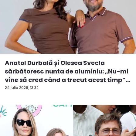
Anatol Durbală și Olesea Svecla
sărbătoresc nunta de aluminiu: „Nu-mi
vine să cred când a trecut acest timp”
...
24 iulie 2026, 13:32