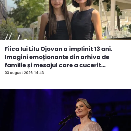
Fiica lui Lilu Ojovan a împlinit 13 ani.
Imagini emoționante din arhiva de
familie și mesajul care a cucerit
Interne...
03 august 2026, 14:43