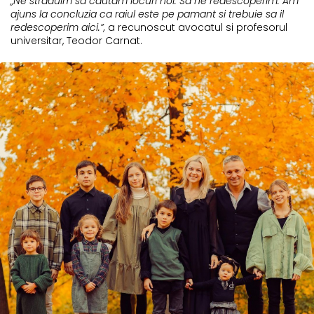
„Ne straduim sa cautam locuri noi. Sa ne redescoperim. Am
ajuns la concluzia ca raiul este pe pamant si trebuie sa il
redescoperim aici.”,
a recunoscut avocatul si profesorul
universitar, Teodor Carnat.