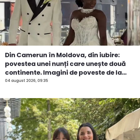
Din Camerun în Moldova, din iubire:
povestea unei nunți care unește două
continente. Imagini de poveste de la
ev...
04 august 2026, 09:35