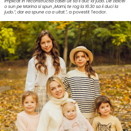
implicat in reconstructia casei uit sa ii duc la judo. De obicei
o sun pe Marina si spun „Mami, te rog la 16:30 sa ii duci la
judo.”, dar ea spune ca a uitat.”,
a povestit Teodor.