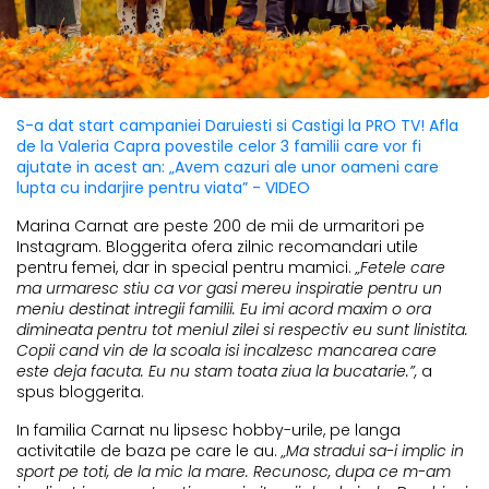
S-a dat start campaniei Daruiesti si Castigi la PRO TV! Afla
de la Valeria Capra povestile celor 3 familii care vor fi
ajutate in acest an: „Avem cazuri ale unor oameni care
lupta cu indarjire pentru viata” - VIDEO
Marina Carnat are peste 200 de mii de urmaritori pe
Instagram. Bloggerita ofera zilnic recomandari utile
pentru femei, dar in special pentru mamici.
„Fetele care
ma urmaresc stiu ca vor gasi mereu inspiratie pentru un
meniu destinat intregii familii. Eu imi acord maxim o ora
dimineata pentru tot meniul zilei si respectiv eu sunt linistita.
Copii cand vin de la scoala isi incalzesc mancarea care
este deja facuta. Eu nu stam toata ziua la bucatarie.”,
a
spus bloggerita.
In familia Carnat nu lipsesc hobby-urile, pe langa
activitatile de baza pe care le au.
„Ma stradui sa-i implic in
sport pe toti, de la mic la mare. Recunosc, dupa ce m-am