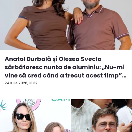
Anatol Durbală și Olesea Svecla
sărbătoresc nunta de aluminiu: „Nu-mi
vine să cred când a trecut acest timp”
...
24 iulie 2026, 13:32