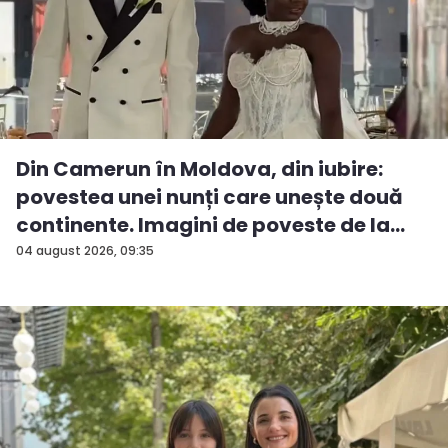
Din Camerun în Moldova, din iubire:
povestea unei nunți care unește două
continente. Imagini de poveste de la
ev...
04 august 2026, 09:35