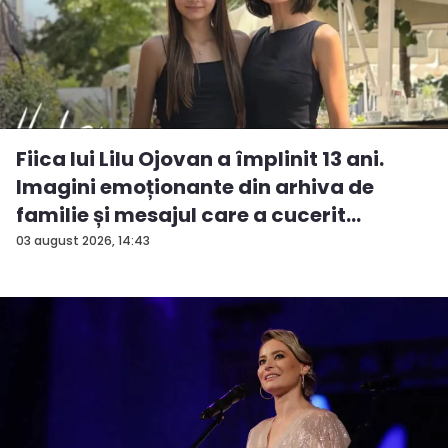
Fiica lui Lilu Ojovan a împlinit 13 ani.
Imagini emoționante din arhiva de
familie și mesajul care a cucerit
Interne...
03 august 2026, 14:43