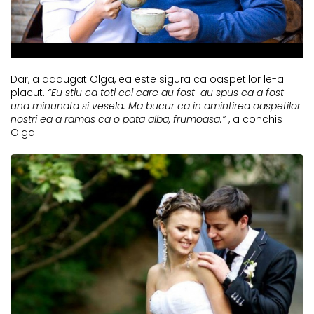
Dar, a adaugat Olga, ea este sigura ca oaspetilor le-a
placut.
“Eu stiu ca toti cei care au fost au spus ca a fost
una minunata si vesela. Ma bucur ca in amintirea oaspetilor
nostri ea a ramas ca o pata alba, frumoasa.”
, a conchis
Olga.