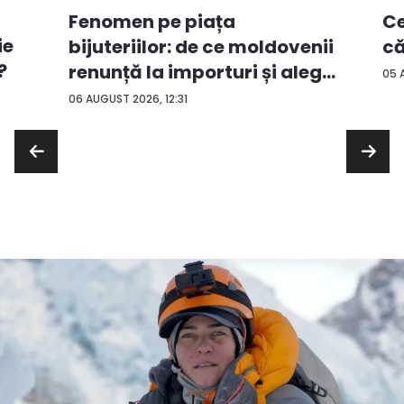
Ce
Fenomen pe piața
ie
că
bijuteriilor: de ce moldovenii
?
renunță la importuri și aleg
05 
...
06 AUGUST 2026, 12:31