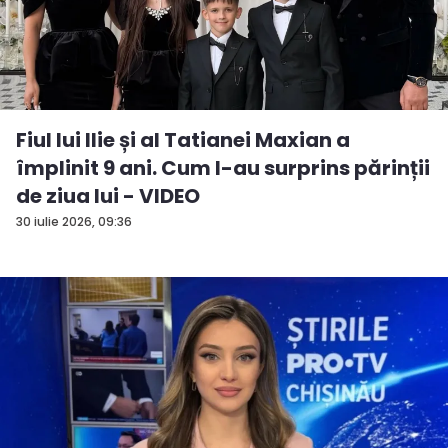
Fiul lui Ilie și al Tatianei Maxian a
împlinit 9 ani. Cum l-au surprins părinții
de ziua lui - VIDEO
30 iulie 2026, 09:36