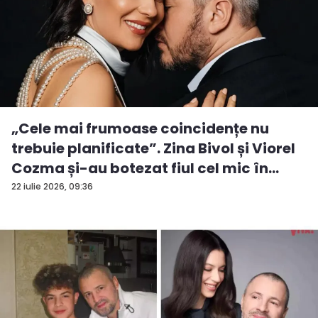
„Cele mai frumoase coincidențe nu
trebuie planificate”. Zina Bivol și Viorel
Cozma și-au botezat fiul cel mic în
ziua...
22 iulie 2026, 09:36