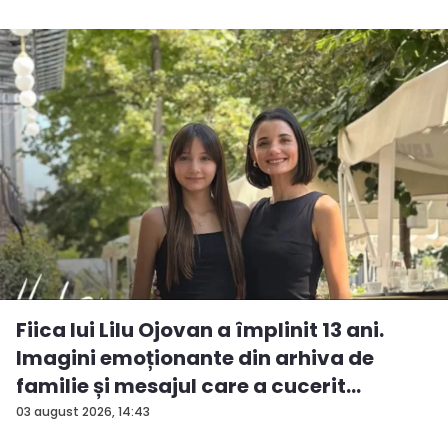
Fiica lui Lilu Ojovan a împlinit 13 ani.
Imagini emoționante din arhiva de
familie și mesajul care a cucerit
Interne...
03 august 2026, 14:43