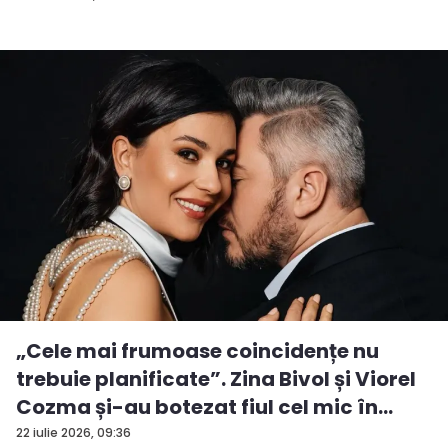
„Cele mai frumoase coincidențe nu
trebuie planificate”. Zina Bivol și Viorel
Cozma și-au botezat fiul cel mic în
ziua...
22 iulie 2026, 09:36