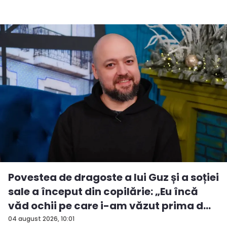
Povestea de dragoste a lui Guz și a soției
sale a început din copilărie: „Eu încă
văd ochii pe care i-am văzut prima d...
04 august 2026, 10:01