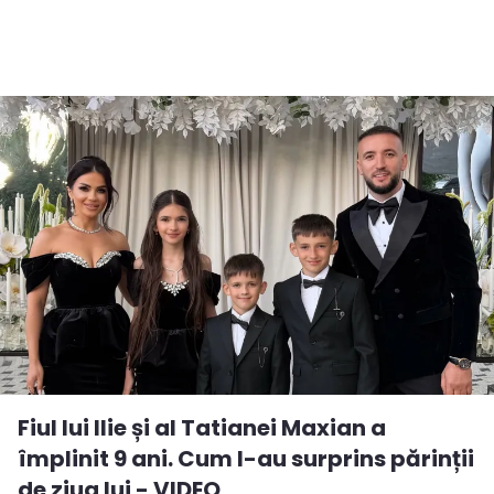
Fiul lui Ilie și al Tatianei Maxian a
împlinit 9 ani. Cum l-au surprins părinții
de ziua lui - VIDEO