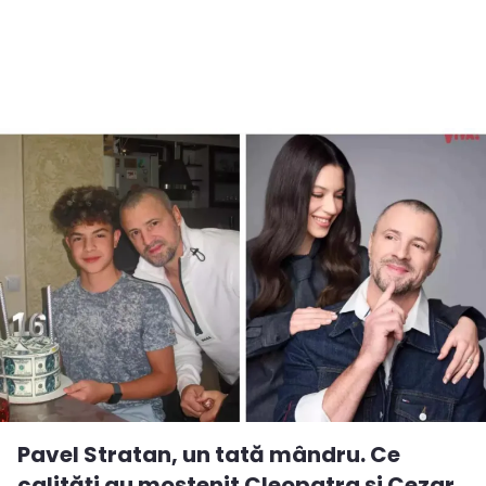
Pavel Stratan, un tată mândru. Ce
calități au moștenit Cleopatra și Cezar