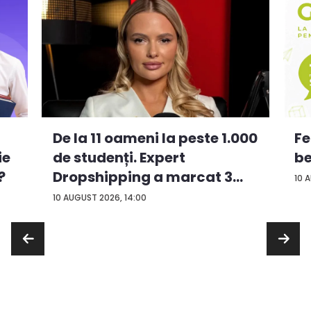
De la 11 oameni la peste 1.000
Fe
ie
de studenți. Expert
be
?
Dropshipping a marcat 3
10 
an...
10 AUGUST 2026, 14:00