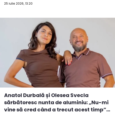
FO...
25 iulie 2026, 13:20
Anatol Durbală și Olesea Svecla
sărbătoresc nunta de aluminiu: „Nu-mi
vine să cred când a trecut acest timp”