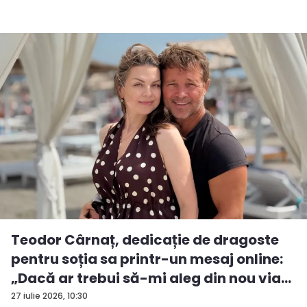
Teodor Cârnaț, dedicație de dragoste
pentru soția sa printr-un mesaj online:
„Dacă ar trebui să-mi aleg din nou via...
27 iulie 2026, 10:30