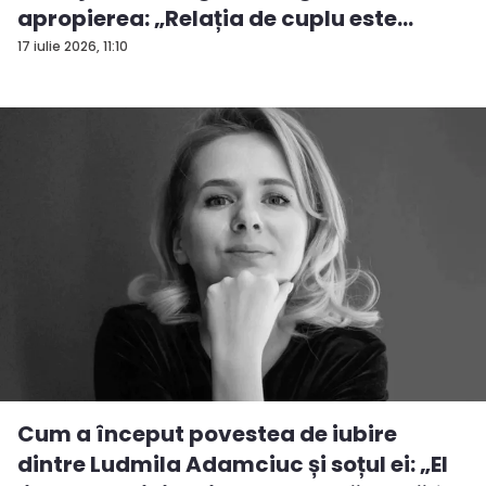
apropierea: „Relația de cuplu este
desp...
17 iulie 2026, 11:10
Cum a început povestea de iubire
dintre Ludmila Adamciuc și soțul ei: „El