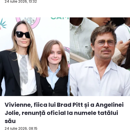
...
24 iulie 2026, 13:32
Vivienne, fiica lui Brad Pitt și a Angelinei
Jolie, renunță oficial la numele tatălui
său
24 iulie 2026, 08:15