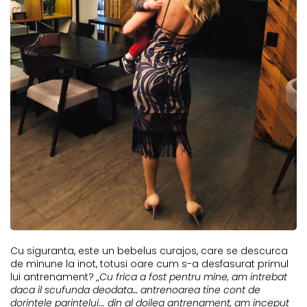
Cu siguranta, este un bebelus curajos, care se descurca
de minune la inot, totusi oare cum s-a desfasurat primul
lui antrenament?
„Cu frica a fost pentru mine, am intrebat
daca il scufunda deodata… antrenoarea tine cont de
dorintele parintelui... din al doilea antrenament, am inceput