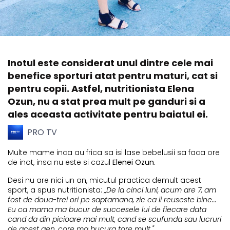
Inotul este considerat unul dintre cele mai
benefice sporturi atat pentru maturi, cat si
pentru copii. Astfel, nutritionista Elena
Ozun, nu a stat prea mult pe ganduri si a
ales aceasta activitate pentru baiatul ei.
PRO TV
Multe mame inca au frica sa isi lase bebelusii sa faca ore
de inot, insa nu este si cazul
Elenei Ozun.
Desi nu are nici un an, micutul practica demult acest
sport, a spus nutritionista:
„De la cinci luni, acum are 7, am
fost de doua-trei ori pe saptamana, zic ca ii reuseste bine...
Eu ca mama ma bucur de succesele lui de fiecare data
cand da din picioare mai mult, cand se scufunda sau lucruri
de acest gen, care ma bucura tare mult."