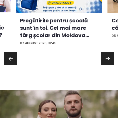
Ce
Pregătirile pentru școală
ie
că
sunt în toi. Cel mai mare
?
târg școlar din Moldova
05 
con...
07 AUGUST 2026, 18:45