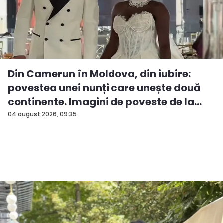
Din Camerun în Moldova, din iubire:
povestea unei nunți care unește două
continente. Imagini de poveste de la
ev...
04 august 2026, 09:35