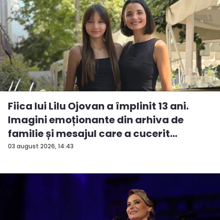
Fiica lui Lilu Ojovan a împlinit 13 ani.
Imagini emoționante din arhiva de
familie și mesajul care a cucerit
Interne...
03 august 2026, 14:43