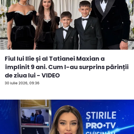
Fiul lui Ilie și al Tatianei Maxian a
împlinit 9 ani. Cum l-au surprins părinții
de ziua lui - VIDEO
30 iulie 2026, 09:36