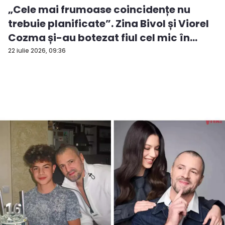
„Cele mai frumoase coincidențe nu
trebuie planificate”. Zina Bivol și Viorel
Cozma și-au botezat fiul cel mic în
ziua...
22 iulie 2026, 09:36