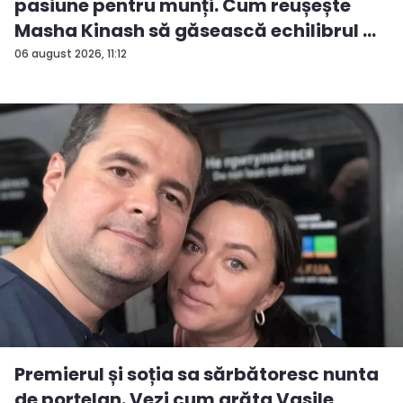
pasiune pentru munți. Cum reușește
Masha Kinash să găsească echilibrul ...
06 august 2026, 11:12
Premierul și soția sa sărbătoresc nunta
de porțelan. Vezi cum arăta Vasile