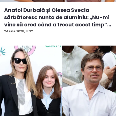
Anatol Durbală și Olesea Svecla
sărbătoresc nunta de aluminiu: „Nu-mi
vine să cred când a trecut acest timp”
...
24 iulie 2026, 13:32