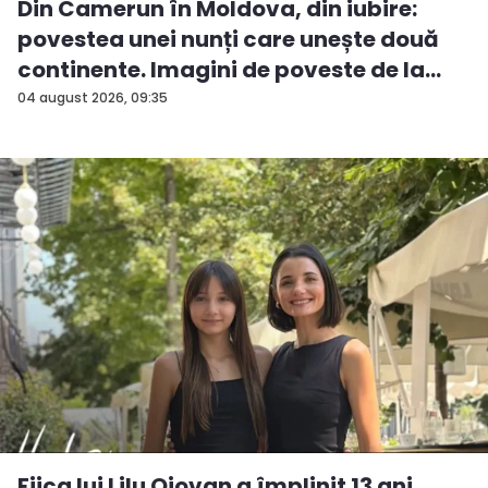
Din Camerun în Moldova, din iubire:
povestea unei nunți care unește două
continente. Imagini de poveste de la
ev...
04 august 2026, 09:35
Fiica lui Lilu Ojovan a împlinit 13 ani.