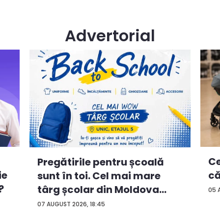
Advertorial
Ce
Pregătirile pentru școală
ie
că
sunt în toi. Cel mai mare
?
târg școlar din Moldova
05 
con...
07 AUGUST 2026, 18:45