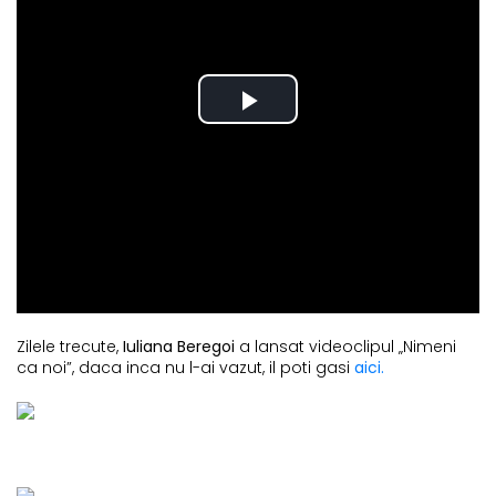
Zilele trecute,
Iuliana Beregoi
a lansat videoclipul „Nimeni
ca noi”, daca inca nu l-ai vazut, il poti gasi
aici.