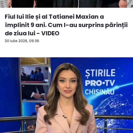
Fiul lui Ilie și al Tatianei Maxian a
împlinit 9 ani. Cum l-au surprins părinții
de ziua lui - VIDEO
30 iulie 2026, 09:36