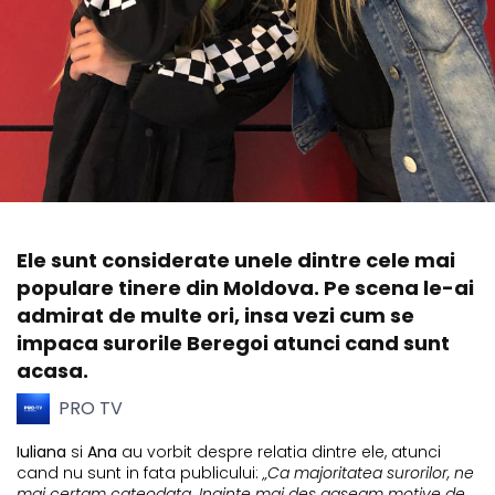
Ele sunt considerate unele dintre cele mai
populare tinere din Moldova. Pe scena le-ai
admirat de multe ori, insa vezi cum se
impaca surorile Beregoi atunci cand sunt
acasa.
PRO TV
Iuliana
si
Ana
au vorbit despre relatia dintre ele, atunci
cand nu sunt in fata publicului:
„Ca majoritatea surorilor, ne
mai certam cateodata. Inainte mai des gaseam motive de