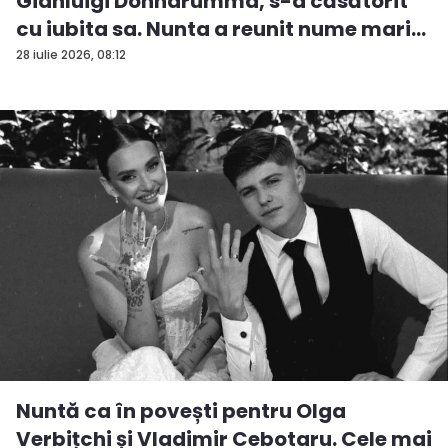
Gianluigi Donnarumma, s-a căsătorit
cu iubita sa. Nunta a reunit nume mari...
28 iulie 2026, 08:12
Nuntă ca în povești pentru Olga
Verbițchi și Vladimir Cebotaru. Cele mai