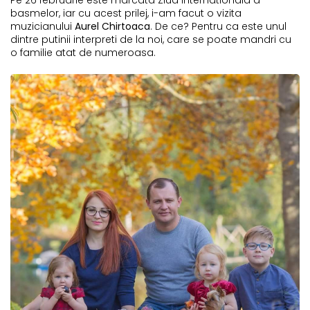
Pe 26 februarie este marcata Ziua internationala a
basmelor, iar cu acest prilej, i-am facut o vizita
muzicianului
Aurel Chirtoaca
. De ce? Pentru ca este unul
dintre putinii interpreti de la noi, care se poate mandri cu
o familie atat de numeroasa.