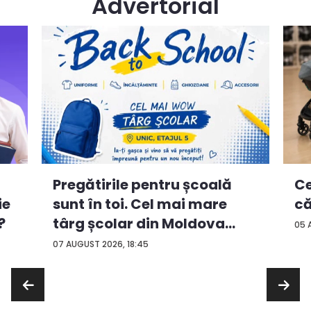
Advertorial
Ce
Pregătirile pentru școală
ie
că
sunt în toi. Cel mai mare
?
târg școlar din Moldova
05 
con...
07 AUGUST 2026, 18:45