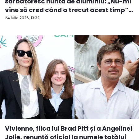
sărbătoresc nunta de aluminiu: „Nu-mi
vine să cred când a trecut acest timp”
...
24 iulie 2026, 13:32
Vivienne, fiica lui Brad Pitt și a Angelinei
Jolie, renunță oficial la numele tatălui