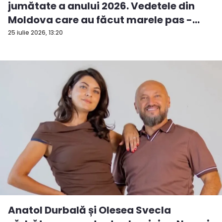
jumătate a anului 2026. Vedetele din
Moldova care au făcut marele pas -
FO...
25 iulie 2026, 13:20
Anatol Durbală și Olesea Svecla